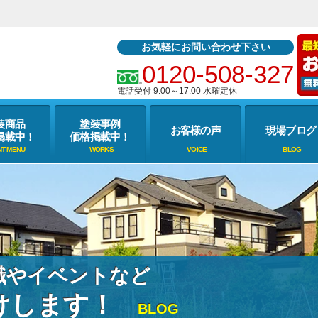
お気軽にお問い合わせ下さい
0120-508-327
電話受付 9:00～17:00 水曜定休
装商品
塗装事例
お客様の声
現場ブログ
掲載中！
価格掲載中！
識やイベントなど
けします！
BLOG