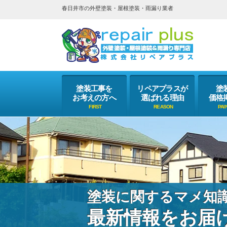
春日井市の外壁塗装・屋根塗装・雨漏り業者
塗装工事を
リペアプラスが
塗
お考えの方へ
選ばれる理由
価格
塗装に関するマメ知
最新情報をお届