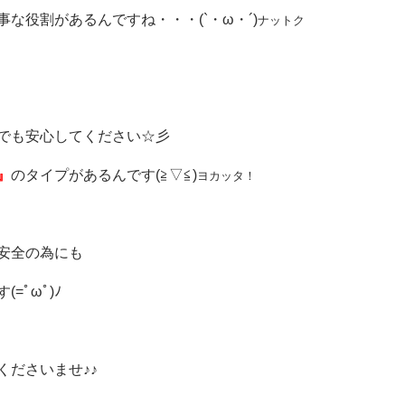
な役割があるんですね・・・(`・ω・´)
ナットク
でも安心してください☆彡
』
のタイプがあるんです(≧▽≦)
ヨカッタ！
安全の為にも
ﾟωﾟ)ﾉ
くださいませ♪♪