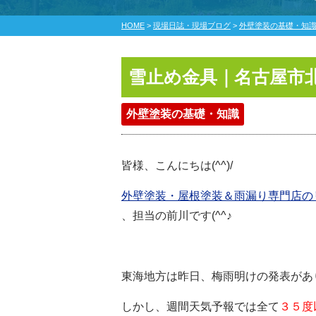
HOME
>
現場日誌・現場ブログ
>
外壁塗装の基礎・知
雪止め金具｜名古屋市
外壁塗装の基礎・知識
皆様、こんにちは(^^)/
外壁塗装・屋根塗装＆雨漏り専門店の
、担当の前川です(^^♪
東海地方は昨日、梅雨明けの発表がありま
しかし、週間天気予報では全て
３５度