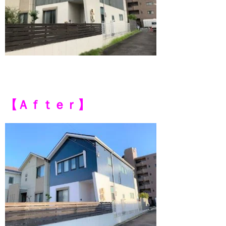
【Ａｆｔｅｒ】