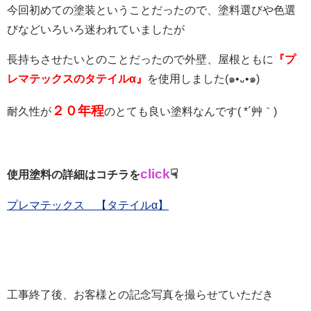
今回初めての塗装ということだったので、塗料選びや色選
びなどいろいろ迷われていましたが
長持ちさせたいとのことだったので外壁、屋根ともに
『プ
レマテックスのタテイルα』
を使用しました(๑•᎑•๑)
２０年程
耐久性が
のとても良い塗料なんです( *´艸｀)
click
☟
使用塗料の詳細はコチラを
プレマテックス 【タテイルα】
工事終了後、お客様との記念写真を撮らせていただき