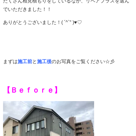
たくさん相見積もりをしているなか、リペアプラスを選ん
でいただきました！！
ありがとうございました！( ´^`° )♥♡
まずは
施工前
と
施工後
のお写真をご覧ください☆彡
【Ｂｅｆｏｒｅ】