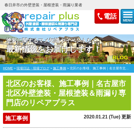
春日井市の外壁塗装・屋根塗装・雨漏り業者
電話
MENU
塗装に関するマメ知識やイベントなど
最新情報をお届けします！
BLOG
HOME
>
現場日誌・現場ブログ
>
施工事例
>
北区のお客様、施工事例｜名古屋市北区外壁塗装・屋根塗装＆雨漏り専門店のリペアプラス
北区のお客様、施工事例｜名古屋市
北区外壁塗装・屋根塗装＆雨漏り専
門店のリペアプラス
2020.01.21 (Tue) 更新
施工事例