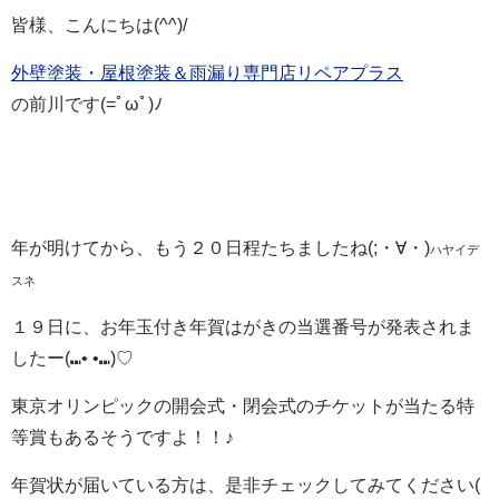
皆様、こんにちは(^^)/
外壁塗装・屋根塗装＆雨漏り専門店リペアプラス
の前川です(=ﾟωﾟ)ﾉ
年が明けてから、もう２０日程たちましたね(;・∀・)
ハヤイデ
スネ
１９日に、お年玉付き年賀はがきの当選番号が発表されま
したー(⑉• •⑉)♡
東京オリンピックの開会式・閉会式のチケットが当たる特
等賞もあるそうですよ！！♪
年賀状が届いている方は、是非チェックしてみてください(