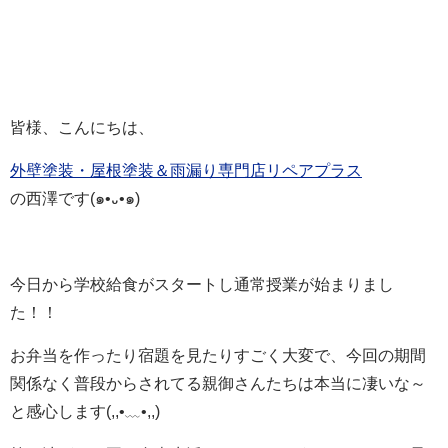
皆様、こんにちは、
外壁塗装・屋根塗装＆雨漏り専門店リペアプラス
の西澤です(๑•᎑•๑)
今日から学校給食がスタートし通常
授業が始まりまし
た！！
お弁当を作ったり
宿題を見たりすごく大変で、今回の期間
関係なく普段からされてる親御さんたちは本当に凄いな～
と感心します(,,•﹏•,,)