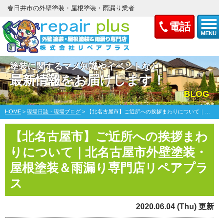
春日井市の外壁塗装・屋根塗装・雨漏り業者
電話
MENU
塗装に関するマメ知識やイベントなど
最新情報をお届けします！
BLOG
HOME
>
現場日誌・現場ブログ
>
【北名古屋市】ご近所への挨拶まわりについて｜北名古屋市外壁塗装・屋根塗装＆雨漏り専門店リペアプラス
【北名古屋市】ご近所への挨拶まわ
りについて｜北名古屋市外壁塗装・
屋根塗装＆雨漏り専門店リペアプラ
ス
2020.06.04 (Thu) 更新