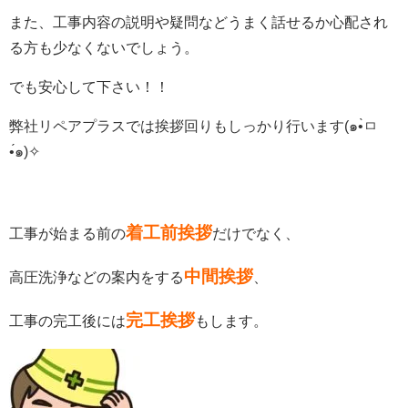
また、工事内容の説明や疑問などうまく話せるか心配され
る方も少なくないでしょう。
でも安心して下さい！！
弊社リペアプラスでは
挨拶回りも
しっかり行います(๑•̀ㅁ
•́๑)✧
着工前挨拶
工事が始まる前の
だけでなく、
中間挨拶
高圧洗浄などの案内をする
、
完工挨拶
工事の完工後には
もします。