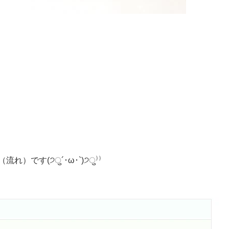
）です(੭ु´･ω･`)੭ु⁾⁾