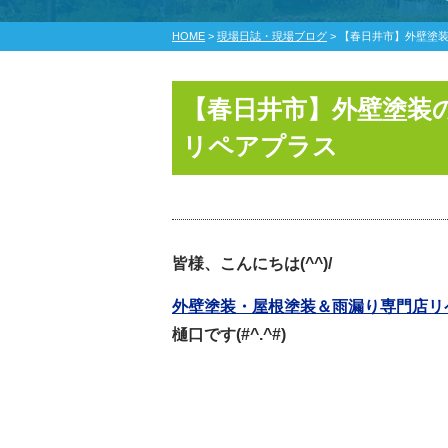
HOME
>
現場日誌・現場ブログ
>
【春日井市】外壁塗
【春日井市】外壁塗装
リペアプラス
皆様、こんにちは(^^)/
外壁塗装・屋根塗装＆雨漏り専門店リ
樋口です(#^.^#)