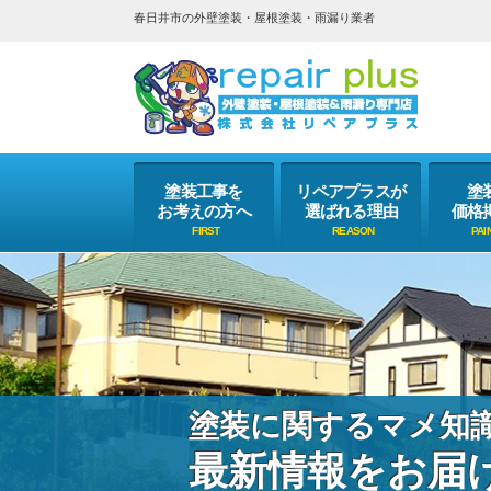
春日井市の外壁塗装・屋根塗装・雨漏り業者
塗装工事を
リペアプラスが
塗
お考えの方へ
選ばれる理由
価格
塗装に関するマメ知
最新情報をお届