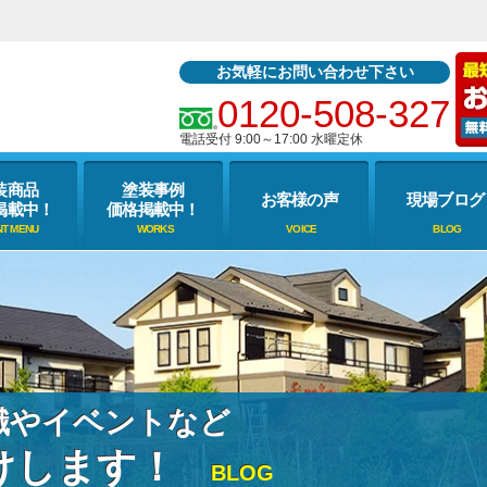
お気軽にお問い合わせ下さい
0120-508-327
電話受付 9:00～17:00 水曜定休
装商品
塗装事例
お客様の声
現場ブログ
掲載中！
価格掲載中！
識やイベントなど
けします！
BLOG