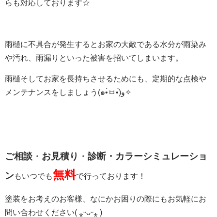
らも対応しております☆
雨樋に不具合が発生するとお家の大敵である水分が雨染み
や汚れ、雨漏りといった被害を招いてしまいます。
雨樋そしてお家を長持ちさせるためにも、定期的な点検や
メンテナンスをしましょう(๑•̀ㅂ•́)و✧
ご相談
・
お見積り
・
診断・カラーシミュレーショ
無料
ン
もいつでも
で行っております！
塗装をお考えのお客様、なにかお困りの際にもお気軽にお
問い合わせください( ⁎ᵕᴗᵕ⁎ )