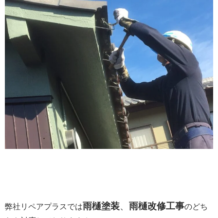
雨樋塗装
、
雨樋改修工事
弊社リペアプラスでは
のどち