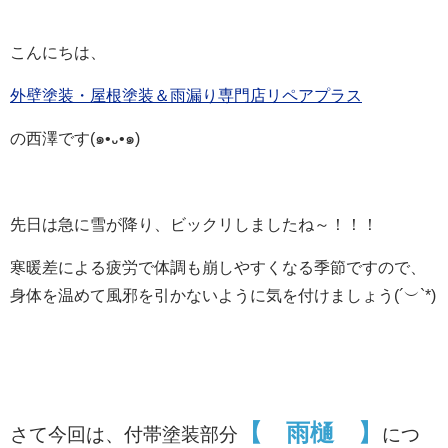
こんにちは、
外壁塗装・屋根塗装＆雨漏り専門店リペアプラス
の西澤です(๑•᎑•๑)
先日は急に雪が降り、ビックリしましたね～！！！
寒暖差による疲労で体調も崩しやすくなる季節ですので、
身体を温めて風邪を引かないように気を付けましょう(´︶`*)
【 雨樋 】
さて今回は、付帯塗装部分
につ