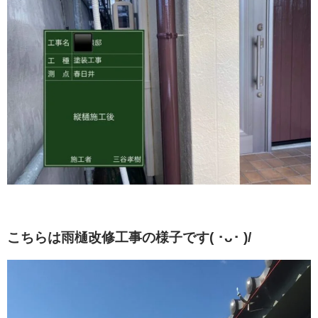
こちらは雨樋改修工事の様子です( ･ᴗ･ )/