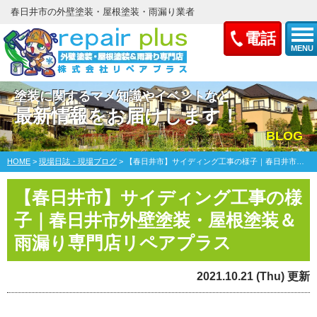
春日井市の外壁塗装・屋根塗装・雨漏り業者
電話
MENU
塗装に関するマメ知識やイベントなど
最新情報をお届けします！
BLOG
HOME
>
現場日誌・現場ブログ
>
【春日井市】サイディング工事の様子｜春日井市外壁塗装・屋根塗装＆雨漏り専門店リペアプラス
【春日井市】サイディング工事の様
子｜春日井市外壁塗装・屋根塗装＆
雨漏り専門店リペアプラス
2021.10.21 (Thu) 更新