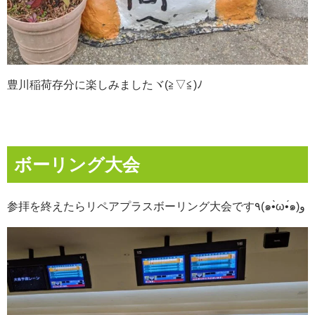
豊川稲荷存分に楽しみましたヾ(≧▽≦)ﾉ
ボーリング大会
参拝を終えたらリペアプラスボーリング大会です٩(๑•̀ω•́๑)و