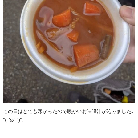
この日はとても寒かったので暖かいお味噌汁が沁みました｡
°(°`ω´ °)°｡