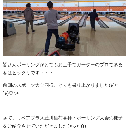
皆さんボーリングがとてもお上手でガーターのプロである
私はビックリです・・・
前回のスポーツ大会同様、とても盛り上がりました(๑´ㅂ
`๑)♡*.+゜
さて、リペアプラス豊川稲荷参拝・ボーリング大会の様子
をご紹介させていただきました(ㆁᴗㆁ✿)