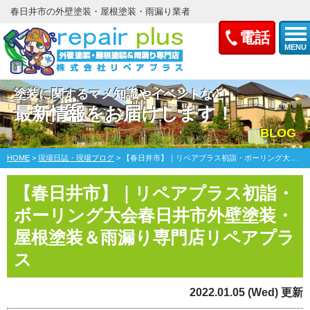
春日井市の外壁塗装・屋根塗装・雨漏り業者
電話
MENU
塗装に関するマメ知識やイベントなど
最新情報をお届けします！
BLOG
HOME
>
現場日誌・現場ブログ
>
【春日井市】｜リペアプラス初詣・ボーリング大会春日井市外壁塗装・屋根塗装＆雨漏り専門店リペアプラス
【春日井市】｜リペアプラス初詣・
ボーリング大会春日井市外壁塗装・
屋根塗装＆雨漏り専門店リペアプラ
ス
2022.01.05 (Wed) 更新