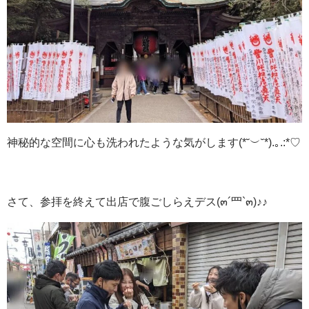
神秘的な空間に心も洗われたような気がします(*˘︶˘*).｡.:*♡
さて、参拝を終えて出店で腹ごしらえデス(๓´罒`๓)♪♪