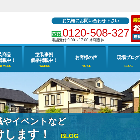
お気軽にお問い合わせ下さい
0120-508-327
電話受付 9:00～17:00 水曜定休
装商品
塗装事例
お客様の声
現場ブログ
掲載中！
価格掲載中！
識やイベントなど
けします！
BLOG