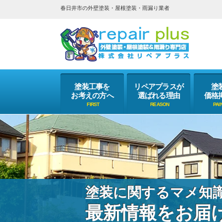
春日井市の外壁塗装・屋根塗装・雨漏り業者
塗装工事を
リペアプラスが
塗
お考えの方へ
選ばれる理由
価格
塗装に関するマメ知
最新情報をお届