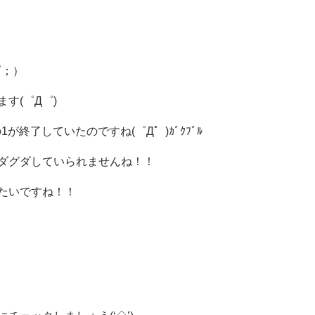
゜；）
す(゜Д゜)
が終了していたのですね(゜Д゜)ｶﾞｸﾌﾞﾙ
ダグダしていられませんね！！
たいですね！！
しましょう！！