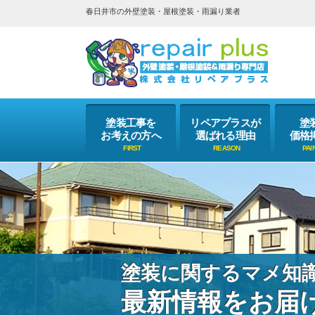
春日井市の外壁塗装・屋根塗装・雨漏り業者
塗装工事を
リペアプラスが
塗
お考えの方へ
選ばれる理由
価格
塗装に関するマメ知
最新情報をお届