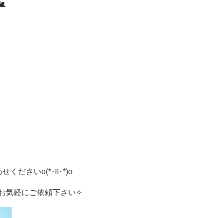

ださいo(*･ﾛ･*)o
お気軽にご依頼下さい✧