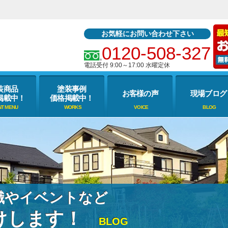
お気軽にお問い合わせ下さい
0120-508-327
電話受付 9:00～17:00 水曜定休
装商品
塗装事例
お客様の声
現場ブログ
掲載中！
価格掲載中！
識やイベントなど
けします！
BLOG