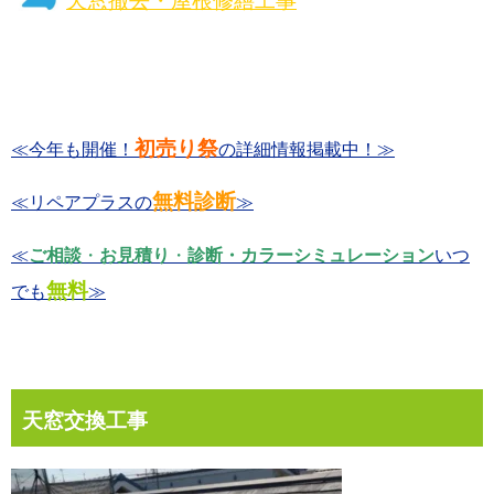
天窓撤去・屋根修繕工事
初売り祭
≪今年も開催！
の詳細情報掲載中！≫
無料診断
≪
リペアプラスの
≫
≪
ご相談
・
お見積り
・
診断・カラーシミュレーション
いつ
無料
でも
≫
天窓交換工事