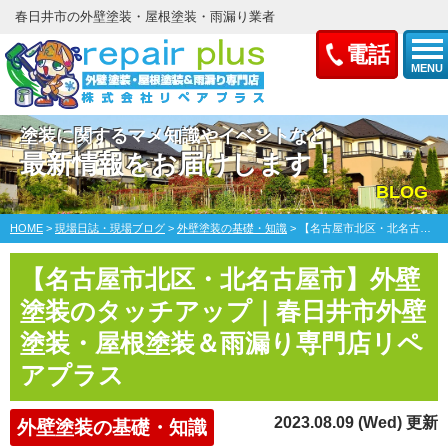
春日井市の外壁塗装・屋根塗装・雨漏り業者
電話
MENU
塗装に関するマメ知識やイベントなど
最新情報をお届けします！
BLOG
HOME
>
現場日誌・現場ブログ
>
外壁塗装の基礎・知識
>
【名古屋市北区・北名古屋市】外壁塗装のタッチアップ｜春日井市外壁塗装・屋根塗装＆雨漏り専門店リペアプラス
【名古屋市北区・北名古屋市】外壁
塗装のタッチアップ｜春日井市外壁
塗装・屋根塗装＆雨漏り専門店リペ
アプラス
2023.08.09 (Wed) 更新
外壁塗装の基礎・知識