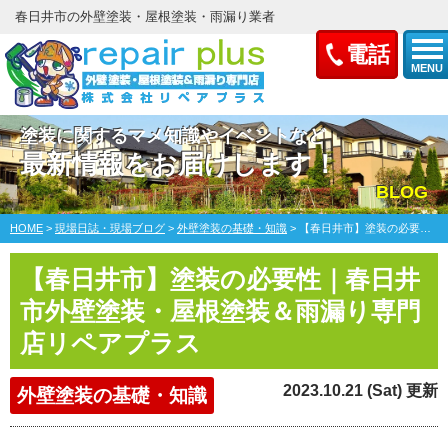
春日井市の外壁塗装・屋根塗装・雨漏り業者
電話
MENU
塗装に関するマメ知識やイベントなど
最新情報をお届けします！
BLOG
HOME
>
現場日誌・現場ブログ
>
外壁塗装の基礎・知識
>
【春日井市】塗装の必要性｜春日井市外壁塗装・屋根塗装＆雨漏り専門店リペアプラス
【春日井市】塗装の必要性｜春日井
市外壁塗装・屋根塗装＆雨漏り専門
店リペアプラス
2023.10.21 (Sat) 更新
外壁塗装の基礎・知識