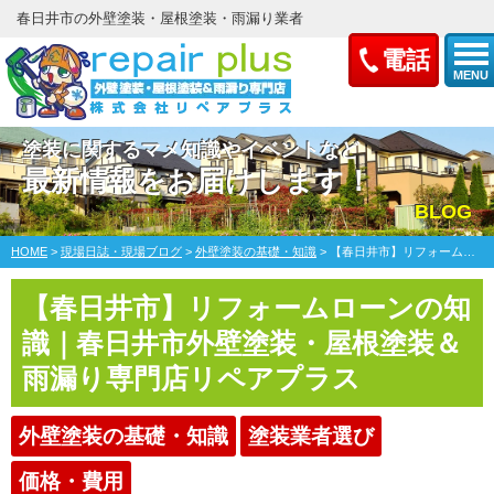
春日井市の外壁塗装・屋根塗装・雨漏り業者
電話
MENU
塗装に関するマメ知識やイベントなど
最新情報をお届けします！
BLOG
HOME
>
現場日誌・現場ブログ
>
外壁塗装の基礎・知識
>
【春日井市】リフォームローンの知識｜春日井市外壁塗装・屋根塗装＆雨漏り専門店リペアプラス
【春日井市】リフォームローンの知
識｜春日井市外壁塗装・屋根塗装＆
雨漏り専門店リペアプラス
外壁塗装の基礎・知識
塗装業者選び
価格・費用