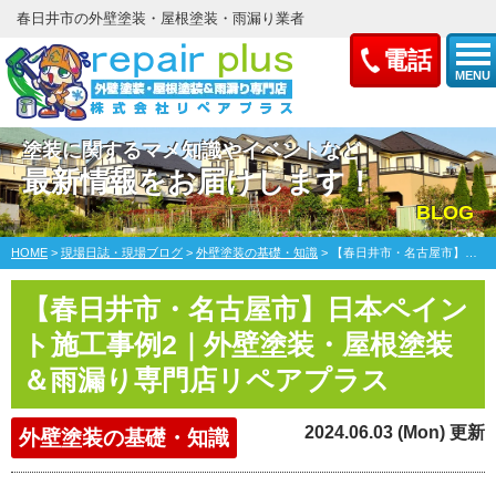
春日井市の外壁塗装・屋根塗装・雨漏り業者
電話
MENU
塗装に関するマメ知識やイベントなど
最新情報をお届けします！
BLOG
HOME
>
現場日誌・現場ブログ
>
外壁塗装の基礎・知識
>
【春日井市・名古屋市】日本ペイント施工事例2｜外壁塗装・屋根塗装＆雨漏り専門店リペアプラス
【春日井市・名古屋市】日本ペイン
ト施工事例2｜外壁塗装・屋根塗装
＆雨漏り専門店リペアプラス
2024.06.03 (Mon) 更新
外壁塗装の基礎・知識