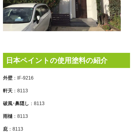
日本ペイントの使用塗料の紹介
外壁
：IF-9216
軒天
：8113
破風･鼻隠し
：8113
雨樋
：8113
庇
：8113