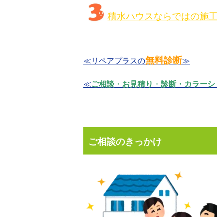
積水ハウスならではの施
無料診断
≪
リペアプラスの
≫
≪
ご相談
・
お見積り
・
診断・カラーシ
ご相談のきっかけ