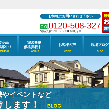
お気軽にお問い合わせ下さい
0120-508-327
電話受付 9:00～17:00 水曜定休
装商品
塗装事例
お客様の声
現場ブログ
掲載中！
価格掲載中！
識やイベントなど
けします！
BLOG