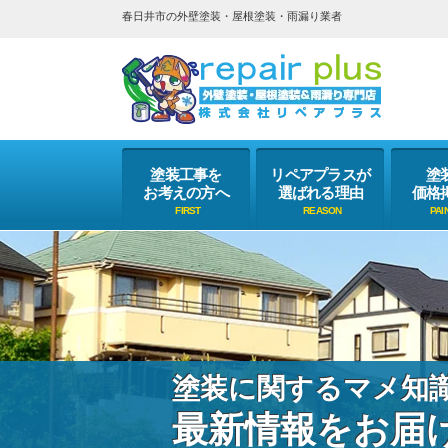
春日井市の外壁塗装・屋根塗装・雨漏り業者
塗装工事を
リペアプラスが
塗
お考えの方へ
選ばれる理由
価格
塗装に関するマメ知
最新情報をお届