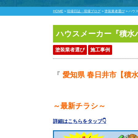
HOME
>
現場日誌・現場ブログ
>
塗装業者選び
>
ハウ
ハウスメーカー『積水
塗装業者選び
施工事例
『
愛知県 春日井市【
積
～最新チラシ～
詳細はこちらをタップ👇