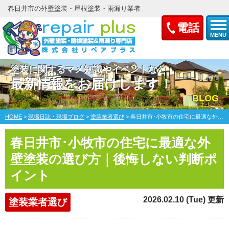
春日井市の外壁塗装・屋根塗装・雨漏り業者
電話
MENU
塗装に関するマメ知識やイベントなど
最新情報をお届けします！
BLOG
HOME
>
現場日誌・現場ブログ
>
塗装業者選び
>
春日井市･小牧市の住宅に最適な外壁塗装の選び方｜後悔しない判断ポイント
春日井市･小牧市の住宅に最適な外
壁塗装の選び方｜後悔しない判断ポ
イント
2026.02.10 (Tue) 更新
塗装業者選び