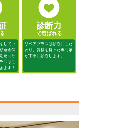
証
診断力
る
で選ばれる
をしてい
リペアプラスは診断にこだ
額返金保
わり、資格を持った専門家
期巡回サ
が丁寧に診断します。
ラスはご
きます！