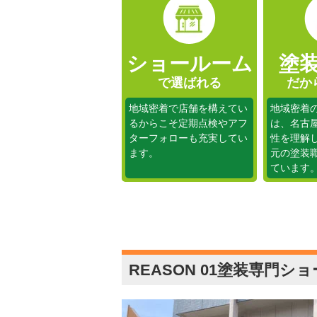
ショールーム
塗
で選ばれる
だか
地域密着で店舗を構えてい
地域密着
るからこそ定期点検やアフ
は、名古
ターフォローも充実してい
性を理解
ます。
元の塗装
ています
REASON 01
塗装専門ショ