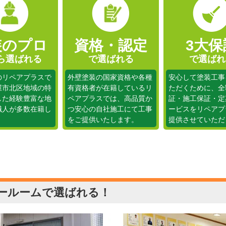
装のプロ
資格・認定
3大保
ら選ばれる
で選ばれる
で選ばれ
のリペアプラスで
外壁塗装の国家資格や各種
安心して塗装工事
屋市北区地域の特
有資格者が在籍しているリ
ただくために、全
した経験豊富な地
ペアプラスでは、高品質か
証・施工保証・定
職人が多数在籍し
つ安心の自社施工にて工事
ービスをリペアプ
。
をご提供いたします。
提供させていただ
ールームで選ばれる！