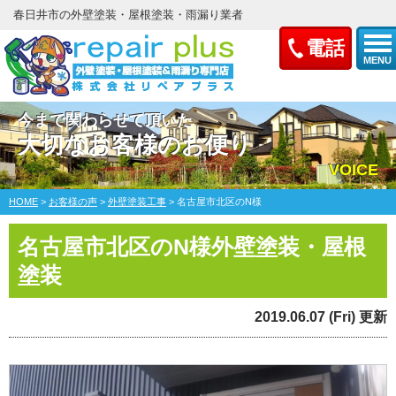
春日井市の外壁塗装・屋根塗装・雨漏り業者
電話
MENU
今まで関わらせて頂いた
大切なお客様のお便り
VOICE
HOME
>
お客様の声
>
外壁塗装工事
>
名古屋市北区のN様
名古屋市北区のN様外壁塗装・屋根
塗装
2019.06.07 (Fri) 更新