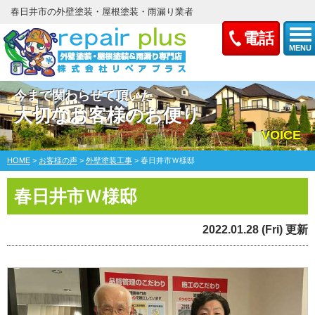
春日井市の外壁塗装・屋根塗装・雨漏り業者
電話
MENU
今まで関わらせて頂いた
大切なお客様のお便り
VOICE
HOME
>
お客様の声
>
外壁塗装工事
>
春日井市Ｗ様邸
春日井市Ｗ様邸
2022.01.28 (Fri) 更新