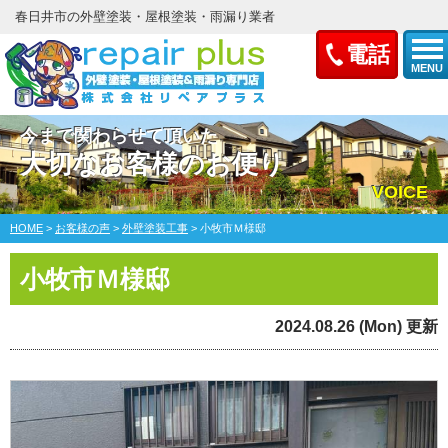
春日井市の外壁塗装・屋根塗装・雨漏り業者
電話
MENU
今まで関わらせて頂いた
大切なお客様のお便り
VOICE
HOME
>
お客様の声
>
外壁塗装工事
>
小牧市Ｍ様邸
小牧市Ｍ様邸
2024.08.26 (Mon) 更新