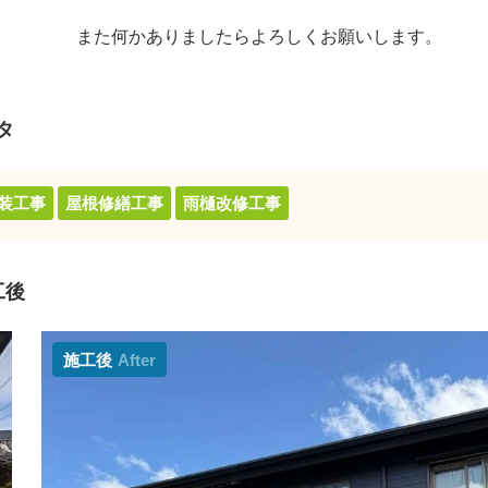
また何かありましたらよろしくお願いします。
タ
装工事
屋根修繕工事
雨樋改修工事
工後
施工後
After