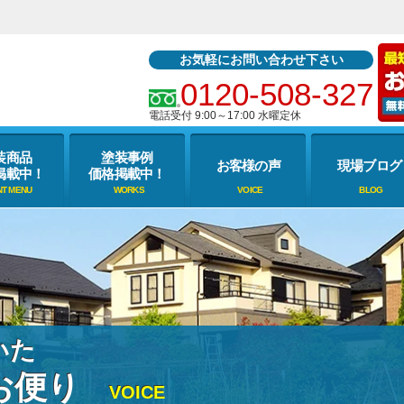
お気軽にお問い合わせ下さい
0120-508-327
電話受付 9:00～17:00 水曜定休
装商品
塗装事例
お客様の声
現場ブログ
掲載中！
価格掲載中！
いた
お便り
VOICE