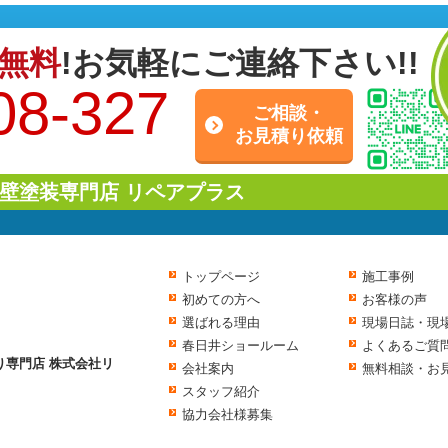
無料
!お気軽にご連絡下さい!!
08-327
ご相談・
お見積り依頼
壁塗装専門店 リペアプラス
トップページ
施工事例
初めての方へ
お客様の声
選ばれる理由
現場日誌・現
春日井ショールーム
よくあるご質
り専門店 株式会社リ
会社案内
無料相談・お
スタッフ紹介
協力会社様募集