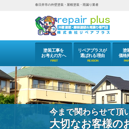
春日井市の外壁塗装・屋根塗装・雨漏り業者
塗装工事を
リペアプラスが
塗
お考えの方へ
選ばれる理由
価格
今まで関わらせて頂
大切なお客様の