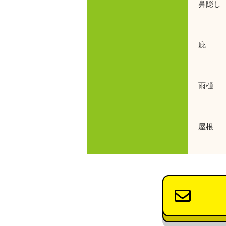
鼻隠し
使用
庇 使
使用
雨樋 
使用
屋根 
使用