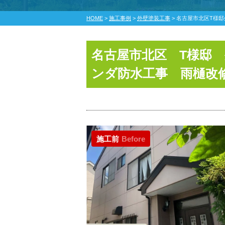
HOME
>
施工事例
>
外壁塗装工事
>
名古屋市北区T様
名古屋市北区 T様邸
ンダ防水工事 雨樋改
施工前
Before