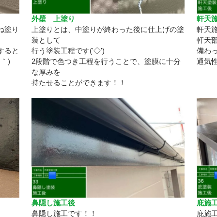
外壁 上塗り
軒天
ね塗り
上塗りとは、中塗りが終わった後に仕上げの塗
軒天
装として
軒天
すると
行う塗装工程です('◇')ゞ
備わ
｀)
2段階で色つき工程を行うことで、塗膜に十分
通気性
な厚みを
持たせることができます！！
鼻隠し施工後
庇施
鼻隠し施工です！！
庇施