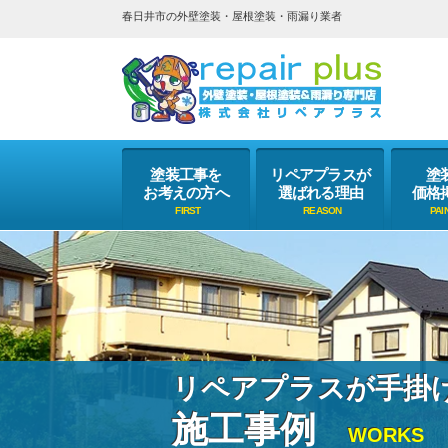
春日井市の外壁塗装・屋根塗装・雨漏り業者
塗装工事を
リペアプラスが
塗
お考えの方へ
選ばれる理由
価格
リペアプラスが手掛
施工事例
WORKS