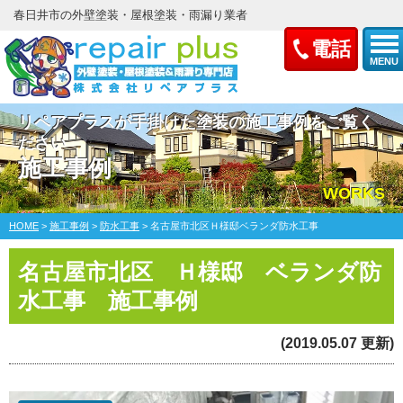
春日井市の外壁塗装・屋根塗装・雨漏り業者
電話
MENU
リペアプラスが手掛けた塗装の施工事例をご覧く
ださい
施工事例
WORKS
HOME
>
施工事例
>
防水工事
>
名古屋市北区Ｈ様邸ベランダ防水工事
名古屋市北区 Ｈ様邸 ベランダ防
水工事 施工事例
(2019.05.07 更新)