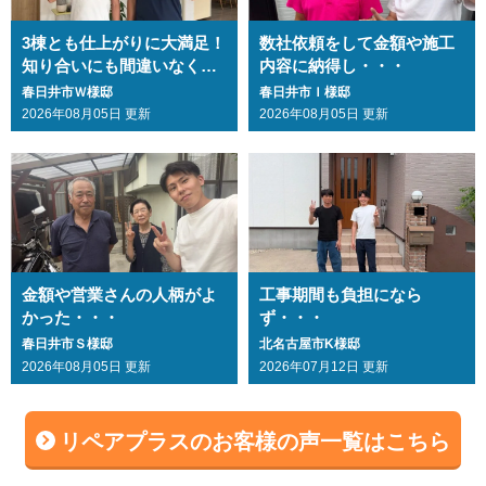
3棟とも仕上がりに大満足！
数社依頼をして金額や施工
知り合いにも間違いなくお
内容に納得し・・・
勧めします・・・
春日井市Ｗ様邸
春日井市Ｉ様邸
2026年08月05日 更新
2026年08月05日 更新
金額や営業さんの人柄がよ
工事期間も負担になら
かった・・・
ず・・・
春日井市Ｓ様邸
北名古屋市K様邸
2026年08月05日 更新
2026年07月12日 更新
リペアプラスのお客様の声一覧はこちら