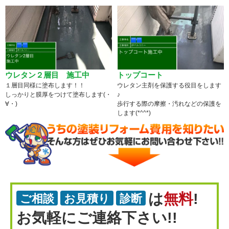
ウレタン２層目 施工中
トップコート
１層目同様に塗布します！！
ウレタン主剤を保護する役目をします
しっかりと膜厚をつけて塗布します(・
♪
∀・)
歩行する際の摩擦・汚れなどの保護を
します(*^^*)
は
無料
!
ご相談
お見積り
診断
お気軽にご連絡下さい!!