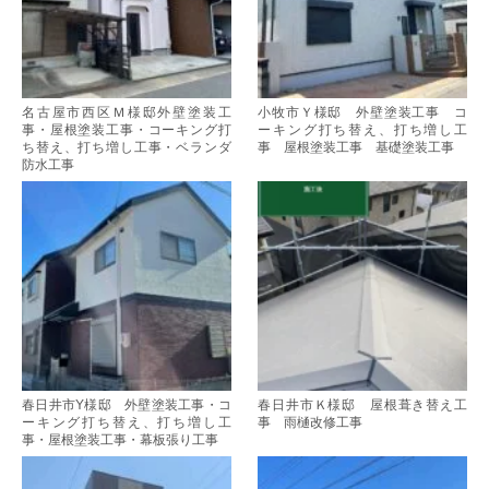
名古屋市西区Ｍ様邸外壁塗装工
小牧市Ｙ様邸 外壁塗装工事 コ
事・屋根塗装工事・コーキング打
ーキング打ち替え、打ち増し工
ち替え、打ち増し工事・ベランダ
事 屋根塗装工事 基礎塗装工事
防水工事
春日井市Y様邸 外壁塗装工事・コ
春日井市Ｋ様邸 屋根葺き替え工
ーキング打ち替え、打ち増し工
事 雨樋改修工事
事・屋根塗装工事・幕板張り工事