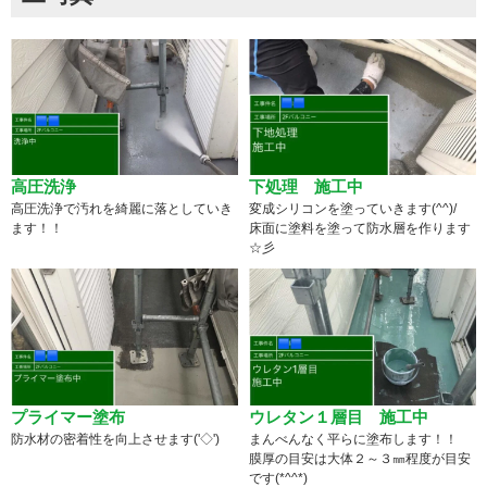
高圧洗浄
下処理 施工中
高圧洗浄で汚れを綺麗に落としていき
変成シリコンを塗っていきます(^^)/
ます！！
床面に塗料を塗って防水層を作ります
☆彡
プライマー塗布
ウレタン１層目 施工中
防水材の密着性を向上させます('◇')ゞ
まんべんなく平らに塗布します！！
膜厚の目安は大体２～３㎜程度が目安
です(*^^*)