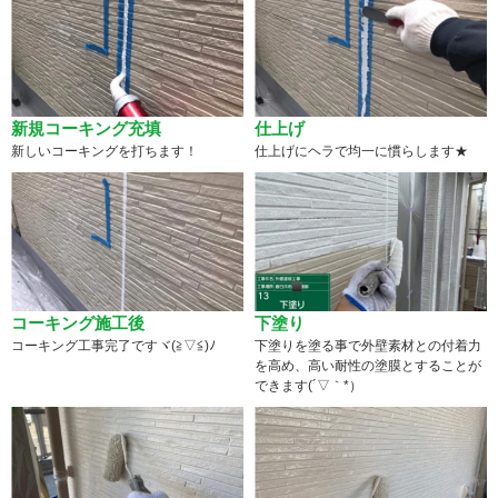
新規コーキング充填
仕上げ
新しいコーキングを打ちます！
仕上げにヘラで均一に慣らします★
コーキング施工後
下塗り
コーキング工事完了ですヾ(≧▽≦)ﾉ
下塗りを塗る事で外壁素材との付着力
を高め、高い耐性の塗膜とすることが
できます(´▽｀*）