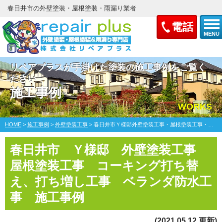
春日井市の外壁塗装・屋根塗装・雨漏り業者
電話
MENU
リペアプラスが手掛けた塗装の施工事例をご覧く
ださい
施工事例
WORKS
HOME
>
施工事例
>
外壁塗装工事
>
春日井市Ｙ様邸外壁塗装工事・屋根塗装工事・コーキング打ち替え、打ち増し工事、ベランダ防水工事
春日井市 Ｙ様邸 外壁塗装工事
屋根塗装工事 コーキング打ち替
え、打ち増し工事 ベランダ防水工
事 施工事例
(2021.05.12 更新)