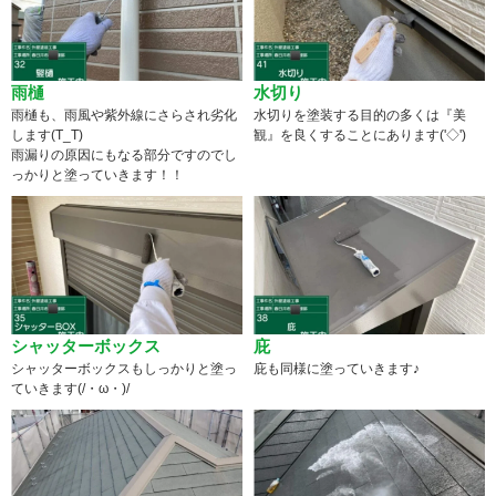
雨樋
水切り
雨樋も、雨風や紫外線にさらされ劣化
水切りを塗装する目的の多くは『美
します(T_T)
観』を良くすることにあります('◇')ゞ
雨漏りの原因にもなる部分ですのでし
っかりと塗っていきます！！
シャッターボックス
庇
シャッターボックスもしっかりと塗っ
庇も同様に塗っていきます♪
ていきます(/・ω・)/