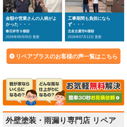
金額や営業さんの人柄がよ
工事期間も負担になら
かった・・・
ず・・・
春日井市Ｓ様邸
北名古屋市K様邸
2026年08月05日 更新
2026年07月12日 更新
リペアプラスのお客様の声一覧はこちら
外壁塗装・雨漏り専門店 リペア