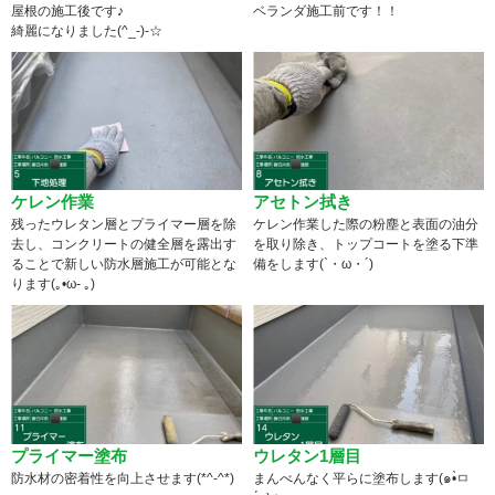
屋根の施工後です♪
ベランダ施工前です！！
綺麗になりました(^_-)-☆
ケレン作業
アセトン拭き
残ったウレタン層とプライマー層を除
ケレン作業した際の粉塵と表面の油分
去し、コンクリートの健全層を露出す
を取り除き、トップコートを塗る下準
ることで新しい防水層施工が可能とな
備をします(`・ω・´)
ります(｡•ω- ｡)
プライマー塗布
ウレタン1層目
防水材の密着性を向上させます(*^-^*)
まんべんなく平らに塗布します(๑•̀ㅁ