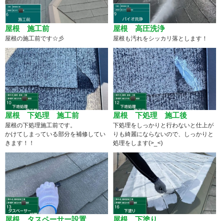
屋根 施工前
屋根 高圧洗浄
屋根の施工前です☆彡
屋根も汚れをシッカリ落とします！
屋根 下処理 施工前
屋根 下処理 施工後
屋根の下処理施工前です。
下処理をしっかりと行わないと仕上が
かけてしまっている部分を補修してい
りも綺麗にならないので、しっかりと
きます！！
処理をします(>_<)
屋根 タスペーサー設置
屋根 下塗り