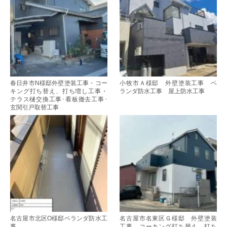
春日井市N様邸外壁塗装工事・コー
小牧市Ａ様邸 外壁塗装工事 ベ
キング打ち替え、打ち増し工事・
ランダ防水工事 屋上防水工事
テラス樋交換工事･看板撤去工事･
玄関引戸取替工事
名古屋市北区O様邸ベランダ防水工
名古屋市名東区Ｇ様邸 外壁塗装
事
工事 コーキング打ち替え、打ち