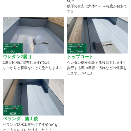
•́๑)✧
膜厚の目安は大体2～3㎜程度が目安で
す✩
ウレタン2層目
トップコート
1層目同様に塗布します(*бωб)
ウレタン剤を保護する役目をします！
しっかりと膜厚をつけて塗布します！
歩行する際の摩擦・汚れなどの保護を
します(灬ºωº灬)
ベランダ 施工後
ベランダ防水工事完了です٩( ''ω'' )و
とてもキレイになりました！！