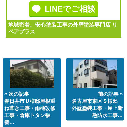
LINEでご相談
地域密着、安心塗装工事の外壁塗装専門店 リ
ペアプラス
« 次の記事
前の記事 »
春日井市Ｕ様邸屋根重
名古屋市東区Ｓ様邸
ね葺き工事・雨樋改修
外壁塗装工事・屋上断
工事・倉庫トタン張
熱防水工事…
替…