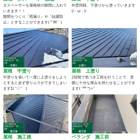
タスペーサーを屋根材の隙間に入れて
外壁同様、下塗りから塗っていきます
いきます！！
(/・ω・)/
隙間をつくり『雨漏り』や『結露防
止』とすることができます( *´艸｀)
屋根 中塗り
屋根 上塗り
中塗りを省いて一度に上塗りをしよう
2段階で色つき工程を行うことで、塗
とすると必ず塗りムラができてしまい
膜に十分な厚みを持たせることができ
ますΣ( °◇° )
ます( ´罒`*)✧”
屋根 施工後
ベランダ 施工前