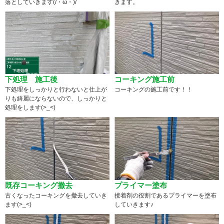
落としていきます(/・ω・)/
きます。
下処理 施工後
コーキング施工前
下処理をしっかりと行わないと仕上が
コーキングの施工前です！！
りも綺麗にならないので、しっかりと
処理をします(>_<)
既存コーキング撤去
プライマー塗布
古くなったコーキングを撤去していき
接着剤の役割であるプライマーを塗布
ます(>_<)
していきます♪