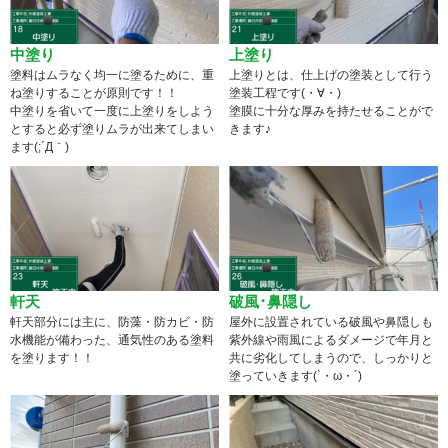
中塗り
上塗り
塗料はムラなく均一に塗るために、重
上塗りとは、仕上げの塗装として行う
ね塗りすることが原則です！！
塗装工程です(・∀・)
中塗りを省いて一度に上塗りをしよう
塗膜に十分な厚みを持たせることがで
とすると必ず塗りムラが出来てしまい
きます♪
ます(;´Д｀)
軒天
破風･鼻隠し
軒天部分には主に、防藻・防カビ・防
屋外に設置されている破風や鼻隠しも
水機能が備わった、通気性のある塗料
紫外線や雨風によるダメージで年月と
を塗ります！！
共に劣化してしまうので、しっかりと
塗っていきます(`・ω・´)