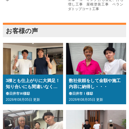
増し工事 屋根塗装工事 ベラン
ダトップコート工事
お客様の声
3棟とも仕上がりに大満足！
数社依頼をして金額や施工
知り合いにも間違いなくお
内容に納得し・・・
勧めします・・・
春日井市Ｗ様邸
春日井市Ｉ様邸
2026年08月05日 更新
2026年08月05日 更新