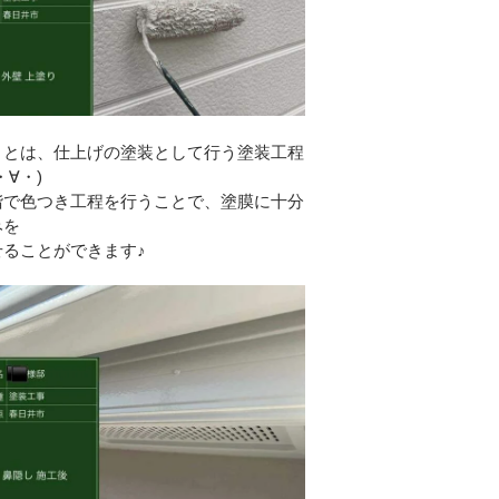
り
りとは、仕上げの塗装として行う塗装工程
・∀・)
階で色つき工程を行うことで、塗膜に十分
みを
せることができます♪