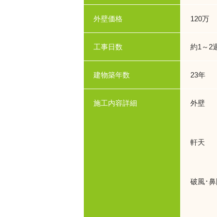
外壁価格
120万
工事日数
約1～2
建物築年数
23年
施工内容詳細
外壁 
使用色
軒天 
使用
破風･
使