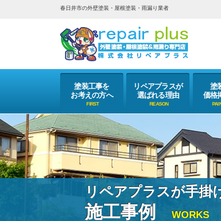
春日井市の外壁塗装・屋根塗装・雨漏り業者
塗装工事を
リペアプラスが
塗
お考えの方へ
選ばれる理由
価格
リペアプラスが手掛
施工事例
WORKS