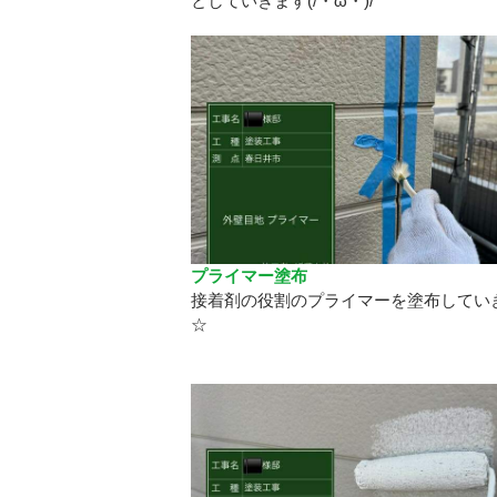
としていきます(/・ω・)/
プライマー塗布
接着剤の役割のプライマーを塗布してい
☆