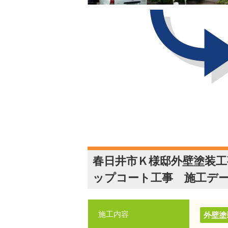
春日井市Ｋ様邸外壁塗装
ップコート工事 施工デ
施工内容
外壁塗