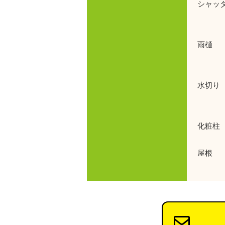
シャッ
使
雨樋 
使用
水切り 
使用
化粧柱 
屋根 
使用