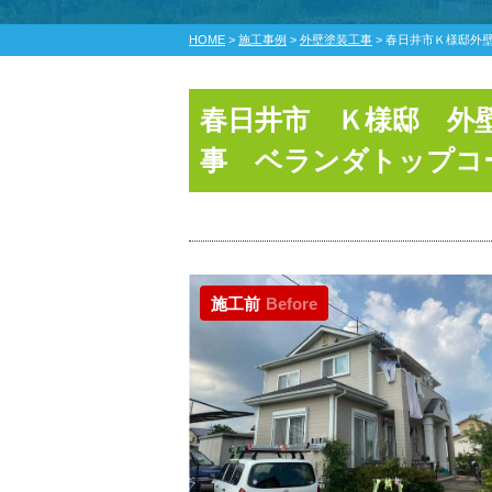
HOME
>
施工事例
>
外壁塗装工事
>
春日井市Ｋ様邸外
春日井市 Ｋ様邸 外
事 ベランダトップコ
施工前
Before