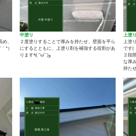
中塗り
上塗
高め、
２度塗りすることで厚みを持たせ、壁面を平ら
上塗
｀*）
にするとともに、上塗り剤を補強する役割があ
です(
ります٩( ''ω'' )و
２段
な厚
持た