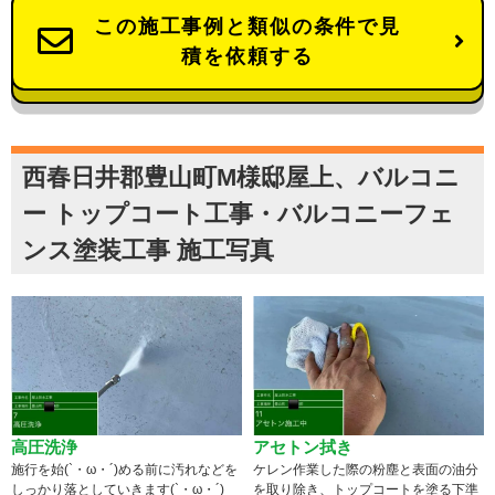
この施工事例と類似の条件で見
積を依頼する
西春日井郡豊山町M様邸屋上、バルコニ
ー トップコート工事・バルコニーフェ
ンス塗装工事 施工写真
高圧洗浄
アセトン拭き
施行を始(`・ω・´)める前に汚れなどを
ケレン作業した際の粉塵と表面の油分
しっかり落としていきます(`・ω・´)
を取り除き、トップコートを塗る下準