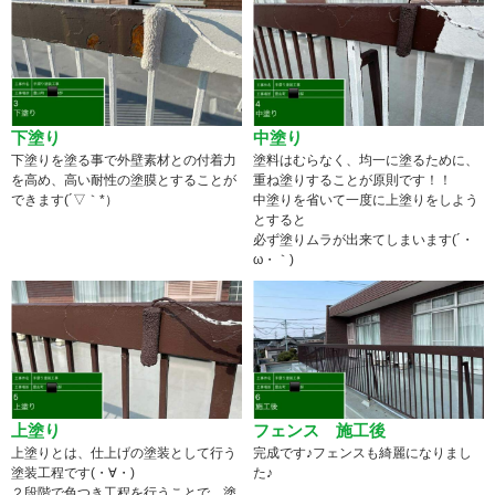
下塗り
中塗り
下塗りを塗る事で外壁素材との付着力
塗料はむらなく、均一に塗るために、
を高め、高い耐性の塗膜とすることが
重ね塗りすることが原則です！！
できます(´▽｀*）
中塗りを省いて一度に上塗りをしよう
とすると
必ず塗りムラが出来てしまいます(´・
ω・｀)
上塗り
フェンス 施工後
上塗りとは、仕上げの塗装として行う
完成です♪フェンスも綺麗になりまし
塗装工程です(・∀・)
た♪
２段階で色つき工程を行うことで、塗