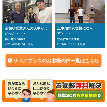
金額や営業さんの人柄がよ
工事期間も負担になら
かった・・・
ず・・・
春日井市Ｓ様邸
北名古屋市K様邸
2026年08月05日 更新
2026年07月12日 更新
リペアプラスのお客様の声一覧はこちら