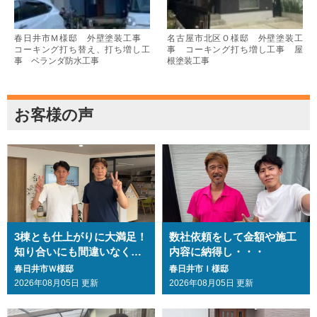
春日井市Ｍ様邸 外壁塗装工事
名古屋市北区Ｏ様邸 外壁塗装工
コーキング打ち替え、打ち増し工
事 コーキング打ち増し工事 屋
事 ベランダ防水工事
根塗装工事
お客様の声
3棟とも仕上がりに大満足！
数社依頼をして金額や施工
知り合いにも間違いなくお
内容に納得し・・・
勧めします・・・
春日井市Ｗ様邸
春日井市Ｉ様邸
2026年08月05日 更新
2026年08月05日 更新