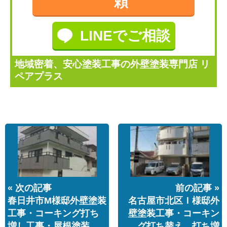
頼
LINEでご相談
地域密着、安心塗装工事の外壁塗装専門店 リ
ペアプラス
« 次の記事
前の記事 »
春日井市M様邸外壁塗装
名古屋市北区Ｉ様邸外
工事・コーキング打ち
壁塗装工事・コーキン
増し工事・屋根塗装…
グ打ち替え、打ち増