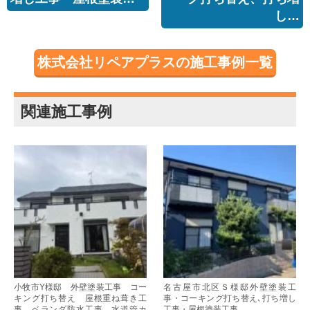
し…
株式会社リペアプラスの施工事例一覧
関連施工事例
小牧市Y様邸 外壁塗装工事 コー
名古屋市北区Ｓ様邸外壁塗装工
キング打ち替え 屋根重ね葺き工
事・コーキング打ち替え､打ち増し
事 ベランダ防水工事 水道管カ
工事・屋根塗装工事