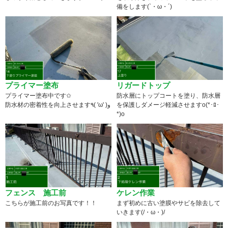
備をします(`・ω・´)
プライマー塗布
リガードトップ
プライマー塗布中です✩
防水層にトップコートを塗り、防水層
防水材の密着性を向上させます٩( 'ω' )و
を保護しダメージ軽減させますo(*･ﾛ･
*)o
フェンス 施工前
ケレン作業
こちらが施工前のお写真です！！
まず初めに古い塗膜やサビを除去して
いきます(/・ω・)/