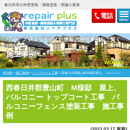
春日井市の外壁塗装・屋根塗装・雨漏り業者
電話
MENU
リペアプラスが手掛けた塗装の施工事例をご覧く
ださい
施工事例
WORKS
HOME
>
施工事例
>
トップコート工事
>
西春日井郡豊山町M様邸屋上、バルコニー トップコート工事・バルコニーフェンス塗装工事
西春日井郡豊山町 M様邸 屋上、
バルコニー トップコート工事 バ
ルコニーフェンス塗装工事 施工事
例
(2022.03.17 更新)