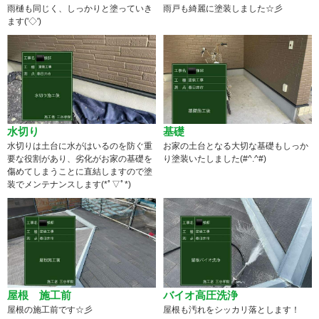
雨樋も同じく、しっかりと塗っていき
雨戸も綺麗に塗装しました☆彡
ます('◇')ゞ
水切り
基礎
水切りは土台に水がはいるのを防ぐ重
お家の土台となる大切な基礎もしっか
要な役割があり、劣化がお家の基礎を
り塗装いたしました(#^.^#)
傷めてしまうことに直結しますので塗
装でメンテナンスします(*ﾟ▽ﾟ*)
屋根 施工前
バイオ高圧洗浄
屋根の施工前です☆彡
屋根も汚れをシッカリ落とします！