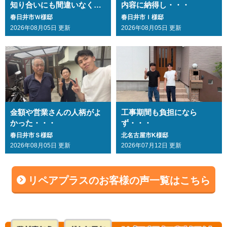
知り合いにも間違いなくお
内容に納得し・・・
勧めします・・・
春日井市Ｗ様邸
春日井市Ｉ様邸
2026年08月05日 更新
2026年08月05日 更新
金額や営業さんの人柄がよ
工事期間も負担になら
かった・・・
ず・・・
春日井市Ｓ様邸
北名古屋市K様邸
2026年08月05日 更新
2026年07月12日 更新
リペアプラスのお客様の声一覧はこちら