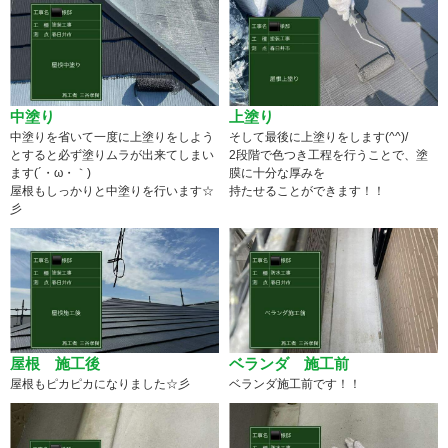
中塗り
上塗り
中塗りを省いて一度に上塗りをしよう
そして最後に上塗りをします(^^)/
とすると必ず塗りムラが出来てしまい
2段階で色つき工程を行うことで、塗
ます(´・ω・｀)
膜に十分な厚みを
屋根もしっかりと中塗りを行います☆
持たせることができます！！
彡
屋根 施工後
ベランダ 施工前
屋根もピカピカになりました☆彡
ベランダ施工前です！！