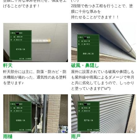
塗膜に十分な厚みを持たせ、強度を上
('◇')ゞ
げることができます！
2段階で色つき工程を行うことで、塗
膜に十分な厚みを
持たせることができます！！
軒天
破風・鼻隠し
軒天部分には主に、防藻・防カビ・防
屋外に設置されている破風や鼻隠しも
水機能が備わった、通気性のある塗料
も紫外線や雨風によるダメージで年月
を塗ります♪
と共に劣化してしまうので、しっかり
と塗っていきます(*'ω'*)
雨樋
雨戸