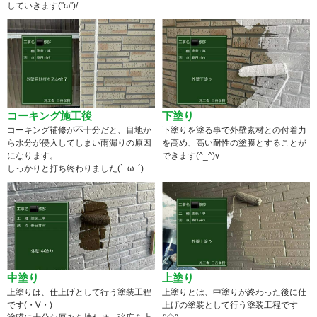
していきます(''ω'')/
コーキング施工後
下塗り
コーキング補修が不十分だと、目地か
下塗りを塗る事で外壁素材との付着力
ら水分が侵入してしまい雨漏りの原因
を高め、高い耐性の塗膜とすることが
になります。
できます(^_^)v
しっかりと打ち終わりました(`･ω･´)
中塗り
上塗り
上塗りは、仕上げとして行う塗装工程
上塗りとは、中塗りが終わった後に仕
です(・∀・)
上げの塗装として行う塗装工程です