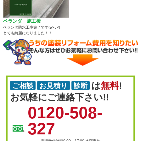
ベランダ 施工後
ベランダ防水工事完了です(๑˃̵ᴗ˂̵)
とても綺麗になりました！！
は
無料
!
ご相談
お見積り
診断
お気軽にご連絡下さい!!
0120-508-
327