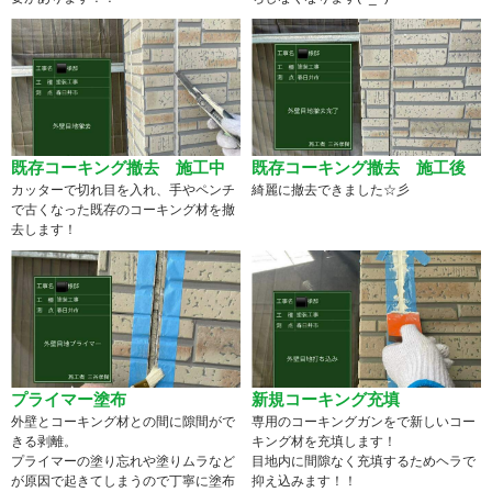
既存コーキング撤去 施工中
既存コーキング撤去 施工後
カッターで切れ目を入れ、手やペンチ
綺麗に撤去できました☆彡
で古くなった既存のコーキング材を撤
去します！
プライマー塗布
新規コーキング充填
外壁とコーキング材との間に隙間がで
専用のコーキングガンをで新しいコー
きる剥離。
キング材を充填します！
プライマーの塗り忘れや塗りムラなど
目地内に間隙なく充填するためヘラで
が原因で起きてしまうので丁寧に塗布
抑え込みます！！