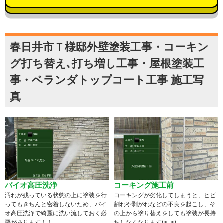
春日井市Ｔ様邸外壁塗装工事・コーキン
グ打ち替え､打ち増し工事・屋根塗装工
事・ベランダトップコート工事 施工写
真
バイオ高圧洗浄
コーキング施工前
汚れが残っている状態の上に塗装を行
コーキングが劣化してしまうと、ヒビ
ってもきちんと密着しないため、バイ
割れや剥がれなどの不良を起こし、そ
オ高圧洗浄で綺麗に洗い流しておく必
の上から塗り替えをしても塗装が長持
要があります！！
ちしなくなります(>_<)