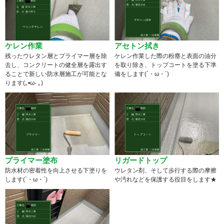
ケレン作業
アセトン拭き
残ったウレタン層とプライマー層を除
ケレン作業した際の粉塵と表面の油分
去し、コンクリートの健全層を露出す
を取り除き、トップコートを塗る下準
ることで新しい防水層施工が可能とな
備をします(`・ω・´)
ります(｡•ω- ｡)
プライマー塗布
リガードトップ
防水材の密着性を向上させる下塗りを
ウレタン剤、そして歩行する際の摩擦
します(`・ω・´)
や汚れなどを保護する役目をします★