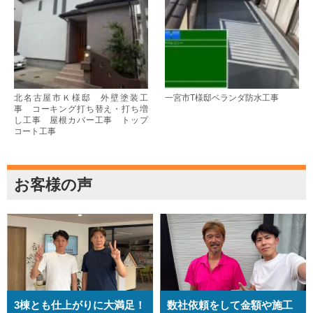
北名古屋市Ｋ様邸 外壁塗装工
一宮市T様邸ベランダ防水工事
事 コーキング打ち替え・打ち増
し工事 屋根カバー工事 トップ
コート工事
お客様の声
3棟とも仕上がりに大満足！
数社依頼をして金額や施工