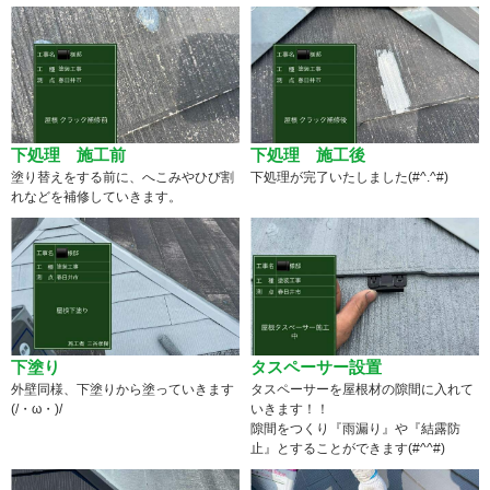
下処理 施工前
下処理 施工後
塗り替えをする前に、へこみやひび割
下処理が完了いたしました(#^.^#)
れなどを補修していきます。
下塗り
タスペーサー設置
外壁同様、下塗りから塗っていきます
タスペーサーを屋根材の隙間に入れて
(/・ω・)/
いきます！！
隙間をつくり『雨漏り』や『結露防
止』とすることができます(#^^#)