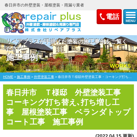
春日井市の外壁塗装・屋根塗装・雨漏り業者
電話
MENU
リペアプラスが手掛けた塗装の施工事例をご覧く
ださい
施工事例
WORKS
HOME
>
施工事例
>
外壁塗装工事
>
春日井市Ｔ様邸外壁塗装工事・コーキング打ち替え､打ち増し工事・屋根塗装工事・ベランダトップコート工事
春日井市 Ｔ様邸 外壁塗装工事
コーキング打ち替え､打ち増し工
事 屋根塗装工事 ベランダトップ
コート工事 施工事例
(2022.04.15 更新)