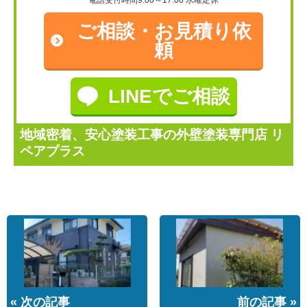
電話受付時間9:00～17:00 水曜定休
ご相談・
お見積り依
頼
LINEでご相談
地域密着、安心塗装工事の外壁塗装専門店 リ
ペアプラス
« 次の記事
前の記事 »