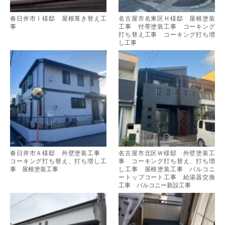
春日井市Ｉ様邸 屋根葺き替え工
名古屋市名東区Ｈ様邸 屋根塗装
事
工事 付帯塗装工事 コーキング
打ち替え工事 コーキング打ち増
し工事
春日井市Ａ様邸 外壁塗装工事
名古屋市北区Ｗ様邸 外壁塗装工
コーキング打ち替え、打ち増し工
事 コーキング打ち替え、打ち増
事 屋根塗装工事
し工事 屋根塗装工事 バルコニ
ートップコート工事 給湯器交換
工事 バルコニー新設工事