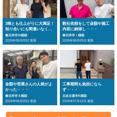
3棟とも仕上がりに大満足！
数社依頼をして金額や施工
知り合いにも間違いなくお
内容に納得し・・・
勧めします・・・
春日井市Ｗ様邸
春日井市Ｉ様邸
2026年08月05日 更新
2026年08月05日 更新
金額や営業さんの人柄がよ
工事期間も負担になら
かった・・・
ず・・・
春日井市Ｓ様邸
北名古屋市K様邸
2026年08月05日 更新
2026年07月12日 更新