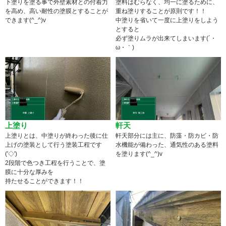
下塗りを塗る事で外壁素材との付着力
塗料はむらなく、均一に塗るために、
を高め、高い耐性の塗膜とすることが
重ね塗りすることが原則です！！
できます(^_^)v
中塗りを省いて一度に上塗りをしよう
とすると
必ず塗りムラが出来てしまいます(´・
ω・｀)
上塗り
軒天
上塗りとは、中塗りが終わった後に仕
軒天部分には主に、防藻・防カビ・防
上げの塗装として行う塗装工程です
水機能が備わった、通気性のある塗料
('◇')ゞ
を塗ります(^_^)v
2段階で色つき工程を行うことで、塗
膜に十分な厚みを
持たせることができます！！