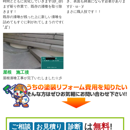
時間とともに劣化していきます(@_@)
き、表面も綺麗にならす必要がありま
まず斫り作業で、既存の漆喰を取り除
す(/・ω・)/
きます！
まさに職人技です！！
既存の漆喰が残った上に新しい漆喰を
詰めてもすぐに剥がれてしまうのです(
ﾟДﾟ)
屋根 施工後
屋根漆喰工事が完了いたしました☆彡
は
無料
!
ご相談
お見積り
診断