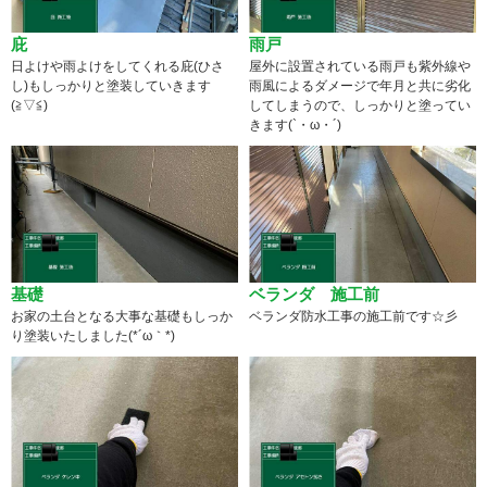
庇
雨戸
日よけや雨よけをしてくれる庇(ひさ
屋外に設置されている雨戸も紫外線や
し)もしっかりと塗装していきます
雨風によるダメージで年月と共に劣化
(≧▽≦)
してしまうので、しっかりと塗ってい
きます(`・ω・´)
基礎
ベランダ 施工前
お家の土台となる大事な基礎もしっか
ベランダ防水工事の施工前です☆彡
り塗装いたしました(*´ω｀*)