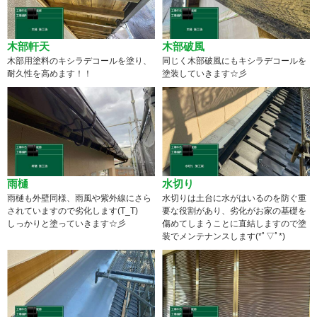
木部軒天
木部破風
木部用塗料のキシラデコールを塗り、
同じく木部破風にもキシラデコールを
耐久性を高めます！！
塗装していきます☆彡
雨樋
水切り
雨樋も外壁同様、雨風や紫外線にさら
水切りは土台に水がはいるのを防ぐ重
されていますので劣化します(T_T)
要な役割があり、劣化がお家の基礎を
しっかりと塗っていきます☆彡
傷めてしまうことに直結しますので塗
装でメンテナンスします(*ﾟ▽ﾟ*)