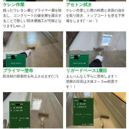
ケレン作業
アセトン拭き
残ったウレタン層とプライマー層を除
ケレン作業した際の粉塵と表面の油分
去し、コンクリートの健全層を露出す
を取り除き、トップコートを塗る下準
ることで新しい防水層施工が可能とな
備をします(`・ω・´)
ります(｡•ω- ｡)
プライマー塗布
リガードベース1層目
防水材の密着性を向上させます('◇')ゞ
まんべんなく平らに塗布します！
塗膜の目安は大体２～３㎜程度で
す！！