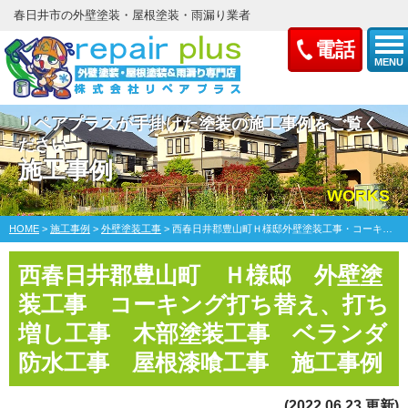
春日井市の外壁塗装・屋根塗装・雨漏り業者
電話
MENU
リペアプラスが手掛けた塗装の施工事例をご覧く
ださい
施工事例
WORKS
HOME
>
施工事例
>
外壁塗装工事
>
西春日井郡豊山町Ｈ様邸外壁塗装工事・コーキング打ち替え、打ち増し工事・木部塗装工事・ベランダ防水工事・屋根漆喰工事
西春日井郡豊山町 Ｈ様邸 外壁塗
装工事 コーキング打ち替え、打ち
増し工事 木部塗装工事 ベランダ
防水工事 屋根漆喰工事 施工事例
(2022.06.23 更新)