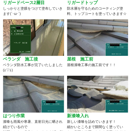
リガードベース2層目
リガードトップ
しっかりと塗膜をつけて塗布していき
防水層を守るためのコーティング塗
ます(`･ω･´)
料、トップコートを塗っていきます☆
ベランダ 施工後
屋根 施工前
ベランダ防水工事が完了いたしました
屋根漆喰工事の施工前です！！
(≧▽≦)
はつり作業
新漆喰入れ
漆喰も雨風や寒暑、直射日光に晒され
新しい漆喰を詰めていきます！
続けているので
細かいところまで隙間なく塗ってい