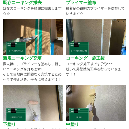
既存コーキング撤去
プライマー塗布
既存のコーキングを綺麗に撤去します
接着剤の役割のプライマーを塗布して
☆彡
いきます☆
新規コーキング充填
コーキング 施工後
撤去後に、プライマーを塗布し、新し
コーキング施工後です(^^)/~~~
いコーキングを打ちます♪
続いて外壁塗装工事を行っていきま
そして目地内に間隙なく充填するため
す！！
ヘラで抑え込み、平らに整えます！！
下塗り
中塗り