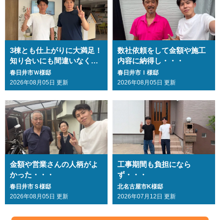
3棟とも仕上がりに大満足！
数社依頼をして金額や施工
知り合いにも間違いなくお
内容に納得し・・・
勧めします・・・
春日井市Ｗ様邸
春日井市Ｉ様邸
2026年08月05日 更新
2026年08月05日 更新
金額や営業さんの人柄がよ
工事期間も負担になら
かった・・・
ず・・・
春日井市Ｓ様邸
北名古屋市K様邸
2026年08月05日 更新
2026年07月12日 更新