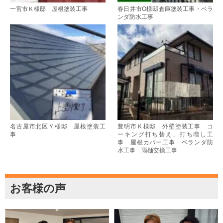
一宮市Ｋ様邸 屋根塗装工事
春日井市O様邸倉庫塗装工事・ベラ
ンダ防水工事
名古屋市北区Ｙ様邸 屋根塗装工
豊明市Ｋ様邸 外壁塗装工事 コ
事
ーキング打ち替え、打ち増し工
事 屋根カバー工事 ベランダ防
水工事 雨樋交換工事
お客様の声