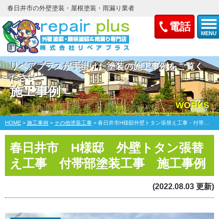
春日井市の外壁塗装・屋根塗装・雨漏り業者
電話
MENU
リペアプラスが手掛けた塗装の施工事例をご覧く
ださい
施工事例
WORKS
HOME
>
施工事例
>
その他塗装工事
>
春日井市H様邸外壁トタン張替え工事・付帯部塗装工事
春日井市 H様邸 外壁トタン張替
え工事 付帯部塗装工事 施工事例
(2022.08.03 更新)