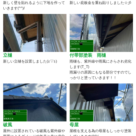
新しく壁を貼れるように下地を作って
新しい庇板金を重ね貼りしました☆彡
いきます(^^)/
立樋
付帯部塗装 雨樋
新しい立樋を設置しました(≧▽≦)
雨樋も、紫外線や雨風にさらされ劣化
します(T_T)
雨漏りの原因にもなる部分ですのでし
っかりと塗っていきます！！
破風
母屋
屋外に設置されている破風も紫外線や
屋根を支える為の母屋もしっかり塗装