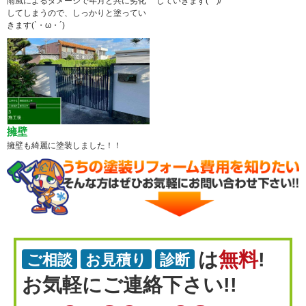
雨風によるダメージで年月と共に劣化
していきます(^^)/
してしまうので、しっかりと塗ってい
きます(`・ω・´)
擁壁
擁壁も綺麗に塗装しました！！
は
無料
!
ご相談
お見積り
診断
お気軽にご連絡下さい!!