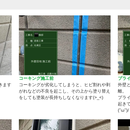
コーキング施工前
プラ
きます
コーキングが劣化してしまうと、ヒビ割れや剥
外壁
がれなどの不良を起こし、その上から塗り替え
離。
をしても塗装が長持ちしなくなります(>_<)
プラ
起き
(''ω'')/