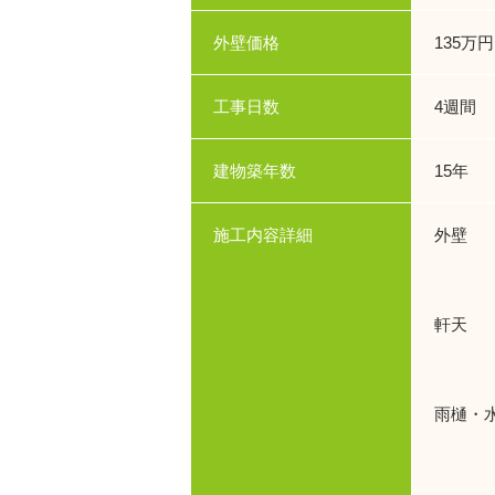
外壁価格
135万円
工事日数
4週間
建物築年数
15年
施工内容詳細
外壁 使
使用
軒天 
使用
雨樋・
使用