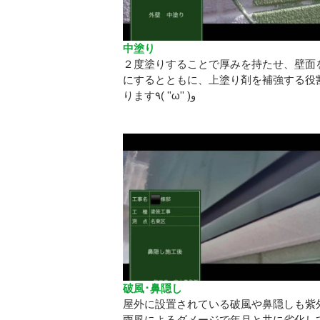
中塗り
２度塗りすることで厚みを持たせ、壁面
にするとともに、上塗り剤を補強する役
ります٩( ''ω'' )و
破風･鼻隠し
屋外に設置されている破風や鼻隠しも紫
雨風によるダメージで年月と共に劣化し