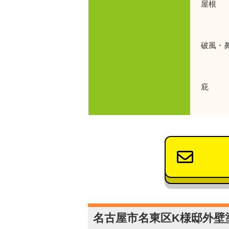
屋根 
使用
破風・
使
庇 使
使用
名古屋市名東区K様邸外壁