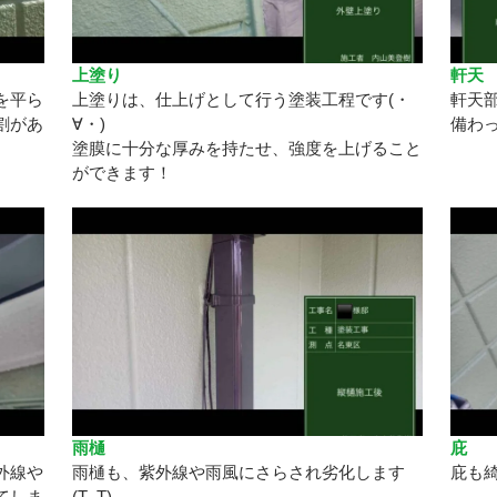
上塗り
軒天
を平ら
上塗りは、仕上げとして行う塗装工程です(・
軒天
割があ
∀・)
備わ
塗膜に十分な厚みを持たせ、強度を上げること
ができます！
雨樋
庇
外線や
雨樋も、紫外線や雨風にさらされ劣化します
庇も綺
てしま
(T_T)