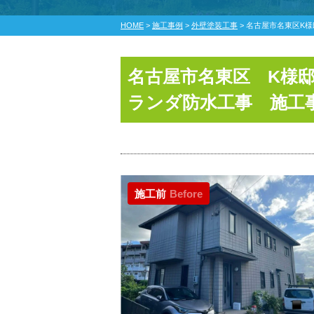
HOME
>
施工事例
>
外壁塗装工事
>
名古屋市名東区K
名古屋市名東区 K様
ランダ防水工事 施工
施工前
Before