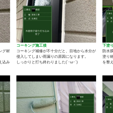
コーキング施工後
下塗
ング材
コーキング補修が不十分だと、目地から水分が
防水
侵入してしまい雨漏りの原因になります。
塗り
え込み
しっかりと打ち終わりました(`･ω･´)
を整