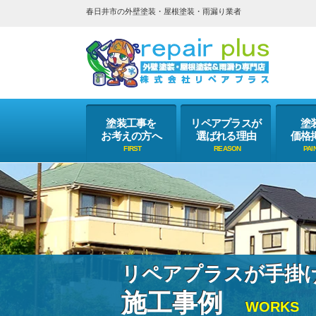
春日井市の外壁塗装・屋根塗装・雨漏り業者
塗装工事を
リペアプラスが
塗
お考えの方へ
選ばれる理由
価格
リペアプラスが手掛
施工事例
WORKS