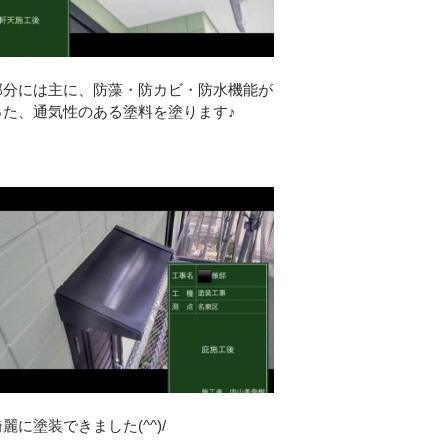
部分には主に、防藻・防カビ・防水機能が
った、通気性のある塗料を塗ります♪
麗に塗装できました(^^)/