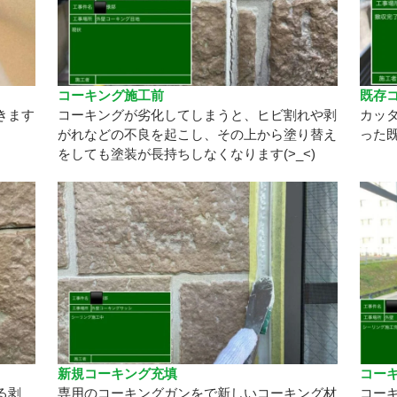
コーキング施工前
既存
きます
コーキングが劣化してしまうと、ヒビ割れや剥
カッ
がれなどの不良を起こし、その上から塗り替え
った
をしても塗装が長持ちしなくなります(>_<)
新規コーキング充填
コー
る剥
専用のコーキングガンをで新しいコーキング材
コー