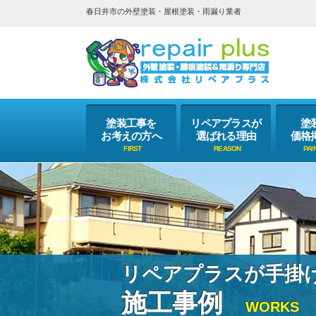
春日井市の外壁塗装・屋根塗装・雨漏り業者
塗装工事を
リペアプラスが
塗
お考えの方へ
選ばれる理由
価格
リペアプラスが手掛
施工事例
WORKS