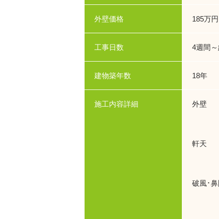
外壁価格
185万円
工事日数
4週間～
建物築年数
18年
施工内容詳細
外壁 
使用
軒天 
使用
破風･
使用