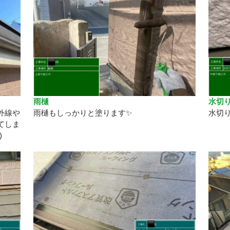
雨樋
水切
外線や
雨樋もしっかりと塗ります✨
水切
てしま
)