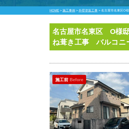
HOME
>
施工事例
>
外壁塗装工事
>
名古屋市名東区O
名古屋市名東区 O様
ね葺き工事 バルコニ
施工前
Before