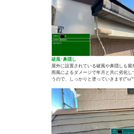
破風･鼻隠し
屋外に設置されている破風や鼻隠しも紫
雨風によるダメージで年月と共に劣化し
うので、しっかりと塗っていきます(*'ω'*