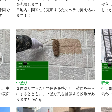
を充填します！
侵入
原因で
目地内に間隙なく充填するためヘラで抑え込み
しっか
す
ます！！
中塗り
軒天
し、中
２度塗りすることで厚みを持たせ、壁面を平ら
軒天
の表面
にするとともに、上塗り剤を補強する役割があ
備わ
ります٩( ''ω'' )و