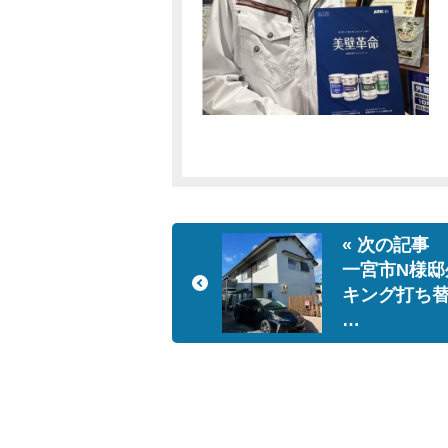
« 次の記事
一宮市N様邸
キング打ち
…