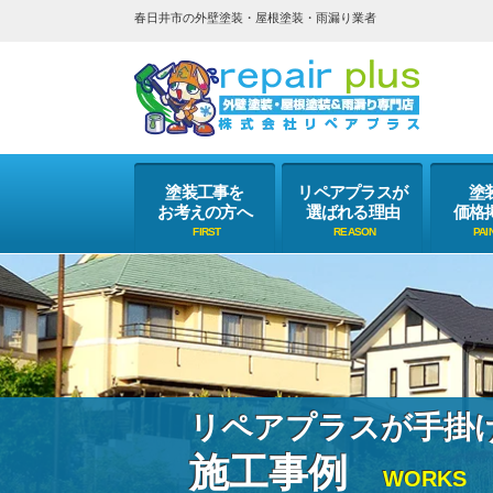
春日井市の外壁塗装・屋根塗装・雨漏り業者
塗装工事を
リペアプラスが
塗
お考えの方へ
選ばれる理由
価格
リペアプラスが手掛
施工事例
WORKS