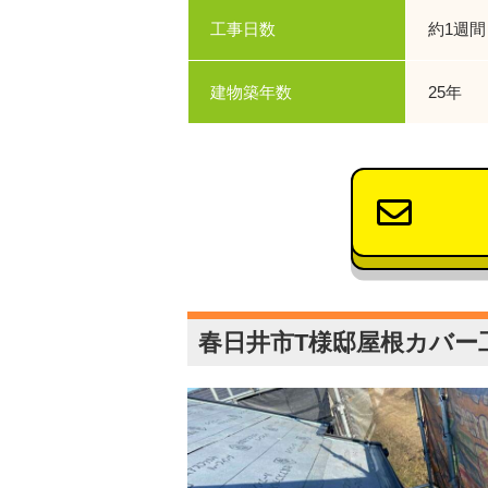
工事日数
約1週間
建物築年数
25年
春日井市T様邸屋根カバー