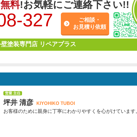
は
無料
!お気軽にご連絡下さい!!
08-327
ご相談・
お見積り依頼
壁塗装専門店 リペアプラス
営業 主任
坪井 清彦
KIYOHIKO TUBOI
お客様のために親身に丁寧にわかりやすくを心がけています