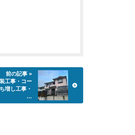
前の記事 »
装工事・コー
ち増し工事・
…