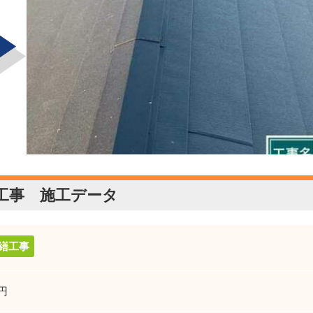
工事 施工データ
繕工事
万円