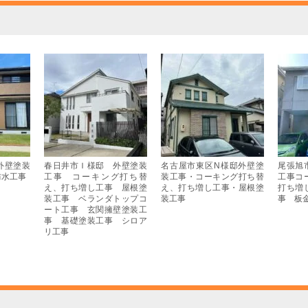
外壁塗装
春日井市Ｉ様邸 外壁塗装
名古屋市東区N様邸外壁塗
尾張旭
防水工事
工事 コーキング打ち替
装工事・コーキング打ち替
工事コ
え、打ち増し工事 屋根塗
え、打ち増し工事・屋根塗
打ち増
装工事 ベランダトップコ
装工事
事 板
ート工事 玄関擁壁塗装工
事 基礎塗装工事 シロア
リ工事