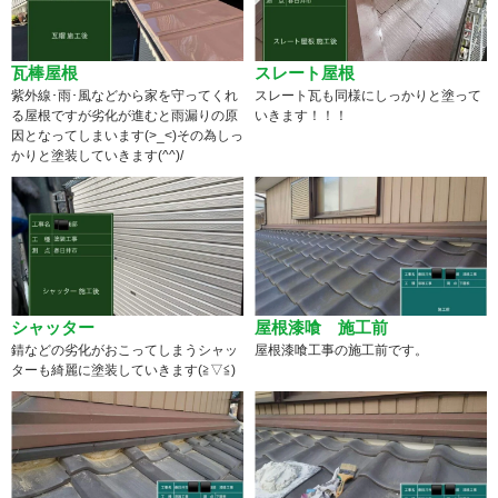
瓦棒屋根
スレート屋根
紫外線･雨･風などから家を守ってくれ
スレート瓦も同様にしっかりと塗って
る屋根ですが劣化が進むと雨漏りの原
いきます！！！
因となってしまいます(>_<)その為しっ
かりと塗装していきます(^^)/
シャッター
屋根漆喰 施工前
錆などの劣化がおこってしまうシャッ
屋根漆喰工事の施工前です。
ターも綺麗に塗装していきます(≧▽≦)