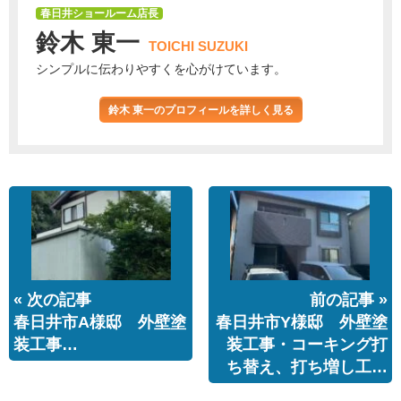
春日井ショールーム店長
鈴木 東一
TOICHI SUZUKI
シンプルに伝わりやすくを心がけています。
鈴木 東一のプロフィールを詳しく見る
« 次の記事
前の記事 »
春日井市A様邸 外壁塗
春日井市Y様邸 外壁塗
装工事…
装工事・コーキング打
ち替え、打ち増し工…