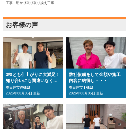
工事 明かり取り取り換え工事
お客様の声
3棟とも仕上がりに大満足！
数社依頼をして金額や施工
知り合いにも間違いなくお
内容に納得し・・・
勧めします・・・
春日井市Ｗ様邸
春日井市Ｉ様邸
2026年08月05日 更新
2026年08月05日 更新