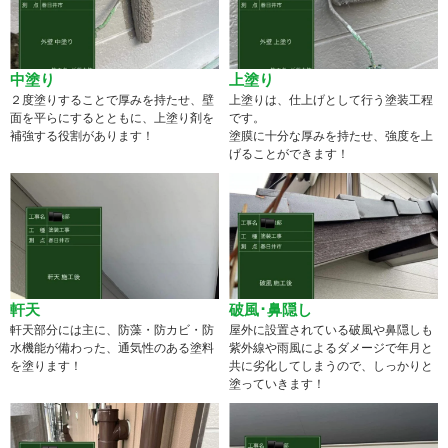
中塗り
上塗り
２度塗りすることで厚みを持たせ、壁
上塗りは、仕上げとして行う塗装工程
面を平らにするとともに、上塗り剤を
です。
補強する役割があります！
塗膜に十分な厚みを持たせ、強度を上
げることができます！
軒天
破風･鼻隠し
軒天部分には主に、防藻・防カビ・防
屋外に設置されている破風や鼻隠しも
水機能が備わった、通気性のある塗料
紫外線や雨風によるダメージで年月と
を塗ります！
共に劣化してしまうので、しっかりと
塗っていきます！