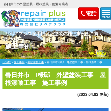
春日井市の外壁塗装・屋根塗装・雨漏り業者
電話
MENU
リペアプラスが手掛けた塗装の施工事例をご覧く
ださい
施工事例
WORKS
HOME
>
施工事例
>
外壁塗装工事
>
春日井市I様邸 外壁塗装工事・屋根漆喰工事
春日井市 I様邸 外壁塗装工事 屋
根漆喰工事 施工事例
(2023.04.03 更新)