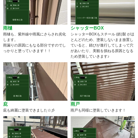
雨樋
シャッターBOX
雨樋も、紫外線や雨風にさらされ劣化
シャッターBOXもスチール (鉄)製 がほ
します。
とんどのため、塗装しないまま放置し
雨漏りの原因にもなる部分ですのでし
ていると、錆びが進行してしまって穴
っかりと塗っていきます！！
があいたり、美観を損ねる原因となる
ため塗装していきます♪
庇
雨戸
庇も綺麗に塗装できました☆彡
雨戸も同様に塗装していきます！