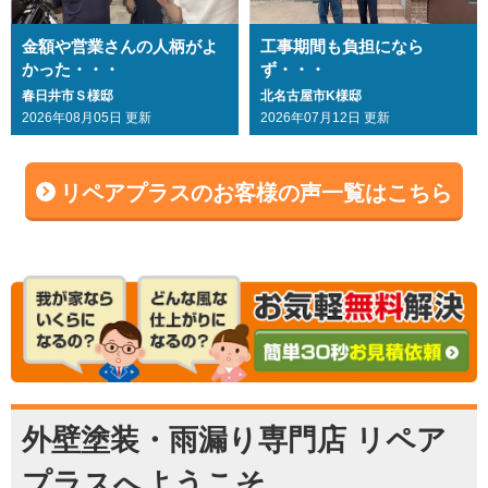
金額や営業さんの人柄がよ
工事期間も負担になら
かった・・・
ず・・・
春日井市Ｓ様邸
北名古屋市K様邸
2026年08月05日 更新
2026年07月12日 更新
リペアプラスのお客様の声一覧はこちら
外壁塗装・雨漏り専門店 リペア
プラスへようこそ