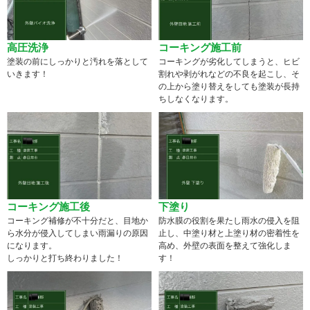
高圧洗浄
コーキング施工前
塗装の前にしっかりと汚れを落として
コーキングが劣化してしまうと、ヒビ
いきます！
割れや剥がれなどの不良を起こし、そ
の上から塗り替えをしても塗装が長持
ちしなくなります。
コーキング施工後
下塗り
コーキング補修が不十分だと、目地か
防水膜の役割を果たし雨水の侵入を阻
ら水分が侵入してしまい雨漏りの原因
止し、中塗り材と上塗り材の密着性を
になります。
高め、外壁の表面を整えて強化しま
しっかりと打ち終わりました！
す！