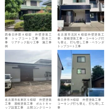
西春日井郡Ａ様邸 外壁塗装工
名古屋市北区Ｋ様邸外壁塗装工
事 トップコート工事 防水工
事・屋根塗装工事・コーキング打
事 リアテック貼り工事 施工事
ち替え、打ち増し工事・ベランダ
例
トップコート工事
名古屋市名東区Ｓ様邸 外壁塗装
春日井市Ｈ様邸 外壁塗装工事
工事 屋根塗装工事 ボルトキャ
コーキング打ち替え、打ち増し工
ップ設置工事 土間コンクリート
事