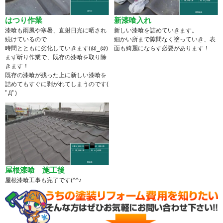
はつり作業
新漆喰入れ
漆喰も雨風や寒暑、直射日光に晒され
新しい漆喰を詰めていきます。
続けているので
細かい所まで隙間なく塗っていき、表
時間とともに劣化していきます(@_@)
面も綺麗にならす必要があります！
まず斫り作業で、既存の漆喰を取り除
きます！
既存の漆喰が残った上に新しい漆喰を
詰めてもすぐに剥がれてしまうのです(
ﾟДﾟ)
屋根漆喰 施工後
屋根漆喰工事も完了です(^^♪