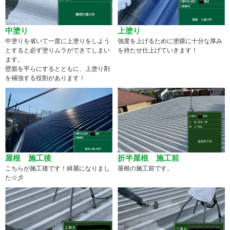
中塗り
上塗り
中塗りを省いて一度に上塗りをしよう
強度を上げるために塗膜に十分な厚み
とすると必ず塗りムラができてしまい
を持たせ仕上げていきます！
ます。
壁面を平らにするとともに、上塗り剤
を補強する役割があります！
屋根 施工後
折半屋根 施工前
こちらが施工後です！綺麗になりまし
屋根の施工前です。
た☆彡