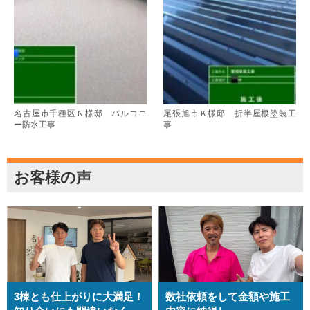
名古屋市千種区Ｎ様邸 バルコニ
尾張旭市Ｋ様邸 折半屋根塗装工
ー防水工事
事
お客様の声
3棟とも仕上がりに大満足！
数社依頼をして金額や施工