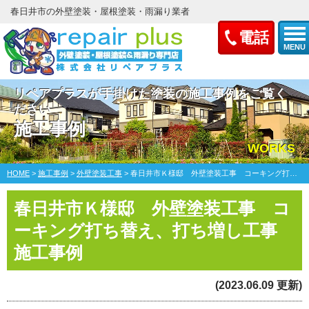
春日井市の外壁塗装・屋根塗装・雨漏り業者
電話
MENU
リペアプラスが手掛けた塗装の施工事例をご覧く
ださい
施工事例
WORKS
HOME
>
施工事例
>
外壁塗装工事
>
春日井市Ｋ様邸 外壁塗装工事 コーキング打ち替え、打ち増し工事
春日井市Ｋ様邸 外壁塗装工事 コ
ーキング打ち替え、打ち増し工事
施工事例
(2023.06.09 更新)