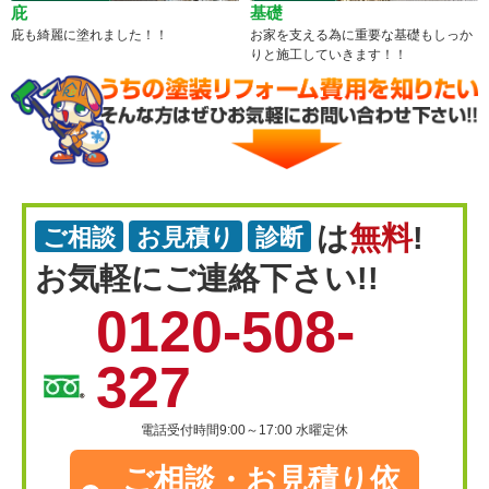
庇
基礎
庇も綺麗に塗れました！！
お家を支える為に重要な基礎もしっか
りと施工していきます！！
は
無料
!
ご相談
お見積り
診断
お気軽にご連絡下さい!!
0120-508-
327
電話受付時間9:00～17:00 水曜定休
ご相談・
お見積り依