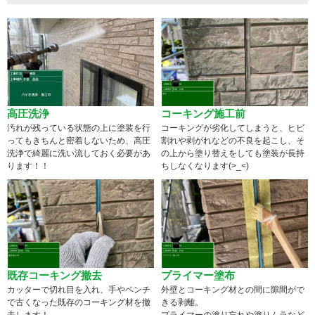
高圧洗浄
コーキング施工前
汚れが残っている状態の上に塗装を行
コーキングが劣化してしまうと、ヒビ
ってもきちんと密着しないため、高圧
割れや剥がれなどの不良を起こし、そ
洗浄で綺麗に洗い流しておく必要があ
の上から塗り替えをしても塗装が長持
ります！！
ちしなくなります(>_<)
既存コーキング撤去
プライマー塗布
カッターで切れ目を入れ、手やペンチ
外壁とコーキング材との間に隙間がで
で古くなった既存のコーキング材を撤
きる剥離。
去します！
プライマーの塗り忘れや塗りムラなど