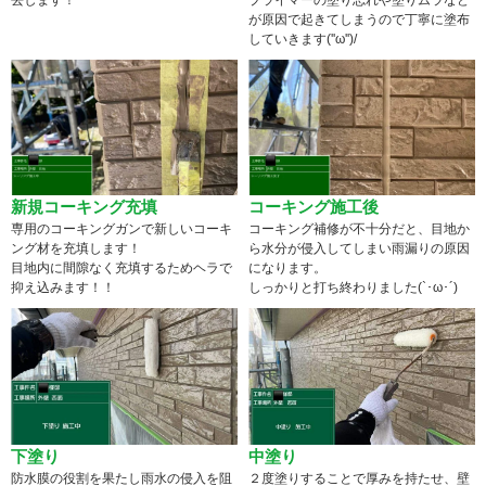
が原因で起きてしまうので丁寧に塗布
していきます(''ω'')/
新規コーキング充填
コーキング施工後
専用のコーキングガンで新しいコーキ
コーキング補修が不十分だと、目地か
ング材を充填します！
ら水分が侵入してしまい雨漏りの原因
目地内に間隙なく充填するためヘラで
になります。
抑え込みます！！
しっかりと打ち終わりました(`･ω･´)
下塗り
中塗り
防水膜の役割を果たし雨水の侵入を阻
２度塗りすることで厚みを持たせ、壁