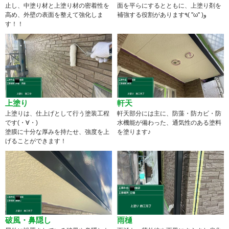
止し、中塗り材と上塗り材の密着性を
面を平らにするとともに、上塗り剤を
高め、外壁の表面を整えて強化しま
補強する役割があります٩( ''ω'' )و
す！！
上塗り
軒天
上塗りは、仕上げとして行う塗装工程
軒天部分には主に、防藻・防カビ・防
です(・∀・)
水機能が備わった、通気性のある塗料
塗膜に十分な厚みを持たせ、強度を上
を塗ります♪
げることができます！
破風・鼻隠し
雨樋