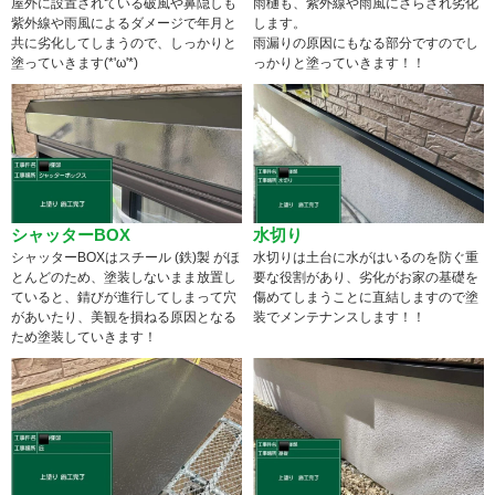
屋外に設置されている破風や鼻隠しも
雨樋も、紫外線や雨風にさらされ劣化
紫外線や雨風によるダメージで年月と
します。
共に劣化してしまうので、しっかりと
雨漏りの原因にもなる部分ですのでし
塗っていきます(*'ω'*)
っかりと塗っていきます！！
シャッターBOX
水切り
シャッターBOXはスチール (鉄)製 がほ
水切りは土台に水がはいるのを防ぐ重
とんどのため、塗装しないまま放置し
要な役割があり、劣化がお家の基礎を
ていると、錆びが進行してしまって穴
傷めてしまうことに直結しますので塗
があいたり、美観を損ねる原因となる
装でメンテナンスします！！
ため塗装していきます！