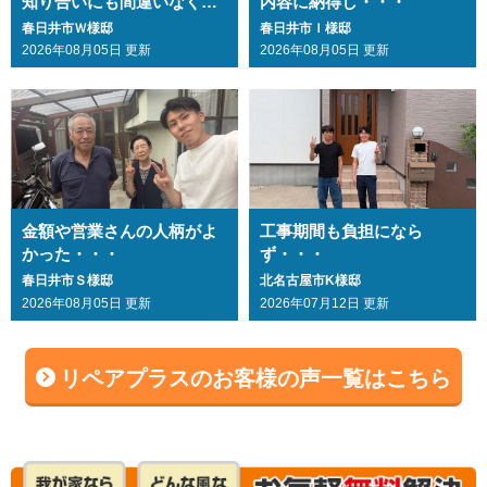
知り合いにも間違いなくお
内容に納得し・・・
勧めします・・・
春日井市Ｗ様邸
春日井市Ｉ様邸
2026年08月05日 更新
2026年08月05日 更新
金額や営業さんの人柄がよ
工事期間も負担になら
かった・・・
ず・・・
春日井市Ｓ様邸
北名古屋市K様邸
2026年08月05日 更新
2026年07月12日 更新
リペアプラスのお客様の声一覧はこちら