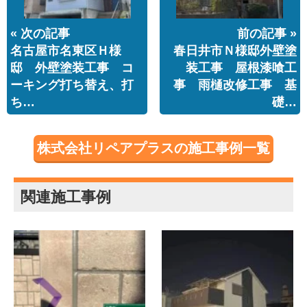
« 次の記事
前の記事 »
名古屋市名東区Ｈ様
春日井市Ｎ様邸外壁塗
邸 外壁塗装工事 コ
装工事 屋根漆喰工
ーキング打ち替え、打
事 雨樋改修工事 基
ち…
礎…
株式会社リペアプラスの施工事例一覧
関連施工事例