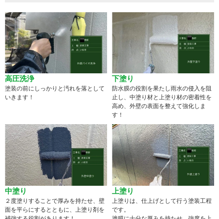
高圧洗浄
下塗り
塗装の前にしっかりと汚れを落として
防水膜の役割を果たし雨水の侵入を阻
いきます！
止し、中塗り材と上塗り材の密着性を
高め、外壁の表面を整えて強化しま
す！
中塗り
上塗り
２度塗りすることで厚みを持たせ、壁
上塗りは、仕上げとして行う塗装工程
面を平らにするとともに、上塗り剤を
です。
補強する役割があります！
塗膜に十分な厚みを持たせ、強度を上