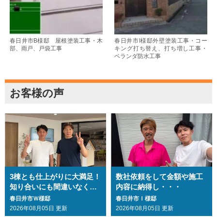
春日井市B様邸 屋根塗装工事・木
春日井市I様邸外壁塗装工事・コー
部、雨戸、戸袋工事
キング打ち替え、打ち増し工事・
ベランダ防水工事
お客様の声
3棟とも仕上がりに大満足！
数社依頼をして金額や施工
知り合いにも間違いなくお
内容に納得し・・・
勧めします・・・
春日井市Ｗ様邸
春日井市Ｉ様邸
2026年08月05日 更新
2026年08月05日 更新