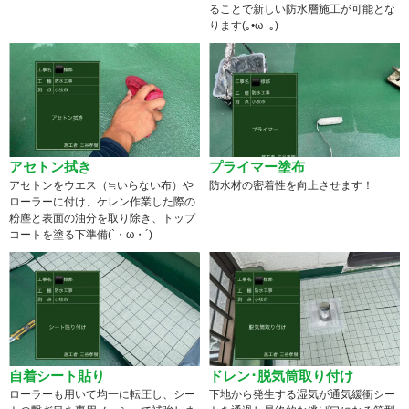
ることで新しい防水層施工が可能とな
ります(｡•ω- ｡)
アセトン拭き
プライマー塗布
アセトンをウエス（≒いらない布）や
防水材の密着性を向上させます！
ローラーに付け、ケレン作業した際の
粉塵と表面の油分を取り除き、トップ
コートを塗る下準備(`・ω・´)
自着シート貼り
ドレン･脱気筒取り付け
ローラーも用いて均一に転圧し、シー
下地から発生する湿気が通気緩衝シー