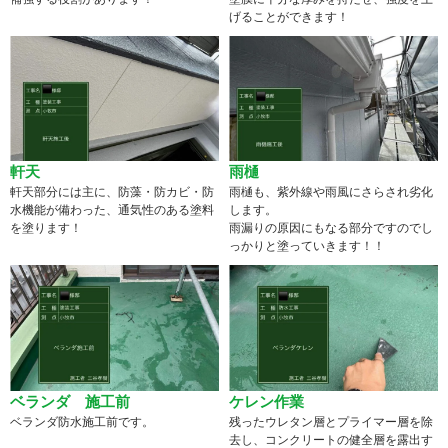
げることができます！
軒天
雨樋
軒天部分には主に、防藻・防カビ・防
雨樋も、紫外線や雨風にさらされ劣化
水機能が備わった、通気性のある塗料
します。
を塗ります！
雨漏りの原因にもなる部分ですのでし
っかりと塗っていきます！！
ベランダ 施工前
ケレン作業
ベランダ防水施工前です。
残ったウレタン層とプライマー層を除
去し、コンクリートの健全層を露出す