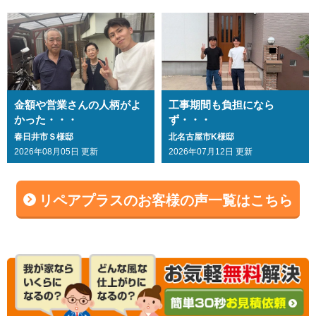
金額や営業さんの人柄がよ
工事期間も負担になら
かった・・・
ず・・・
春日井市Ｓ様邸
北名古屋市K様邸
2026年08月05日 更新
2026年07月12日 更新
リペアプラスのお客様の声一覧はこちら