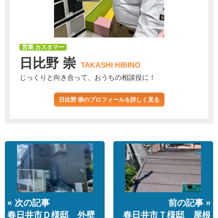
営業 カスタマー
日比野 崇
TAKASHI HIBINO
じっくりと向き合って、おうちの相談役に！
日比野 崇のプロフィールを詳しく見る
« 次の記事
前の記事 »
春日井市Ｄ様邸 外壁
春日井市Ｔ様邸 屋根