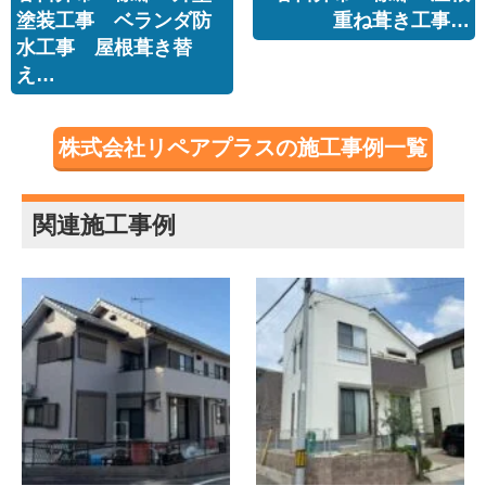
塗装工事 ベランダ防
重ね葺き工事…
水工事 屋根葺き替
え…
株式会社リペアプラスの施工事例一覧
関連施工事例