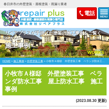
春日井市の外壁塗装・屋根塗装・雨漏り業者
電話
MENU
リペアプラスが手掛けた塗装の施工事例をご覧く
ださい
施工事例
WORKS
HOME
>
施工事例
>
外壁塗装工事
>
小牧市Ａ様邸 外壁塗装工事 ベランダ防水工事 屋上防水工事
小牧市Ａ様邸 外壁塗装工事 ベラ
ンダ防水工事 屋上防水工事 施工
事例
(2023.08.30 更新)