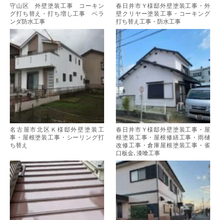
守山区 外壁塗装工事 コーキン
春日井市Ｙ様邸外壁塗装工事・外
グ打ち替え・打ち増し工事 ベラ
壁クリヤー塗装工事・コーキング
ンダ防水工事
打ち替え工事・防水工事
名古屋市北区Ｋ様邸外壁塗装工
春日井市Ｙ様邸外壁塗装工事・屋
事・屋根塗装工事・シーリング打
根塗装工事・屋根修繕工事・雨樋
ち替え
改修工事・倉庫屋根塗装工事・雀
口板金､漆喰工事