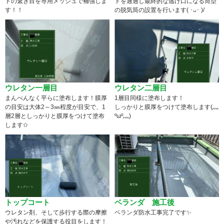
トの繋ぎ目を専用メッシュで補強しま
トを通過し最終的な逃げ口になる筒型
す！！
の脱気筒の設置を行います( ･ᴗ･ )/
ウレタン一層目
ウレタン二層目
まんべんなく平らに塗布します！膜厚
1層目同様に塗布します！
の目安は大体2～3㎜程度が目安で、1
しっかりと膜厚をつけて塗布します(灬
層2層としっかりと膜厚をつけて塗布
ºωº灬)
します✩
トップコート
ベランダ 施工後
ウレタン剤、そして歩行する際の摩擦
ベランダ防水工事完了です✨
や汚れなどを保護する役目をします！