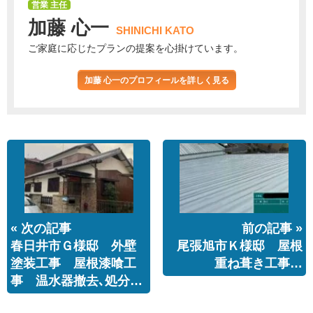
営業 主任
加藤 心一
SHINICHI KATO
ご家庭に応じたプランの提案を心掛けています。
加藤 心一のプロフィールを詳しく見る
« 次の記事
前の記事 »
春日井市Ｇ様邸 外壁
尾張旭市Ｋ様邸 屋根
塗装工事 屋根漆喰工
重ね葺き工事…
事 温水器撤去､処分…