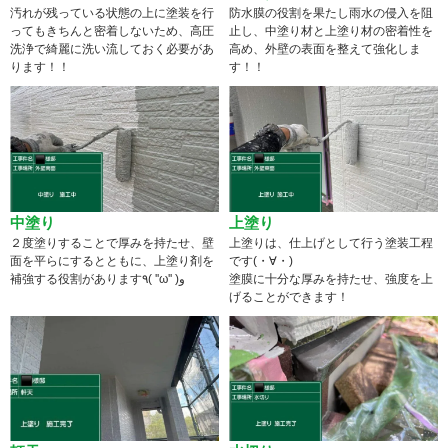
汚れが残っている状態の上に塗装を行
防水膜の役割を果たし雨水の侵入を阻
ってもきちんと密着しないため、高圧
止し、中塗り材と上塗り材の密着性を
洗浄で綺麗に洗い流しておく必要があ
高め、外壁の表面を整えて強化しま
ります！！
す！！
中塗り
上塗り
２度塗りすることで厚みを持たせ、壁
上塗りは、仕上げとして行う塗装工程
面を平らにするとともに、上塗り剤を
です(・∀・)
補強する役割があります٩( ''ω'' )و
塗膜に十分な厚みを持たせ、強度を上
げることができます！