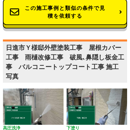
この施工事例と類似の条件で見
積を依頼する
日進市Ｙ様邸外壁塗装工事 屋根カバー
工事 雨樋改修工事 破風､鼻隠し板金工
事 バルコニートップコート工事 施工
写真
高圧洗浄
下塗り