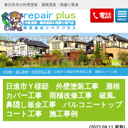
春日井市の外壁塗装・屋根塗装・雨漏り業者
電話
MENU
リペアプラスが手掛けた塗装の施工事例をご覧く
ださい
施工事例
WORKS
HOME
>
施工事例
>
外壁塗装工事
>
日進市Ｙ様邸外壁塗装工事 屋根カバー工事 雨樋改修工事 破風､鼻隠し板金工事 バルコニートップコート工事
日進市Ｙ様邸 外壁塗装工事 屋根
カバー工事 雨樋改修工事 破風､
鼻隠し板金工事 バルコニートップ
コート工事 施工事例
(2023.09.11 更新)