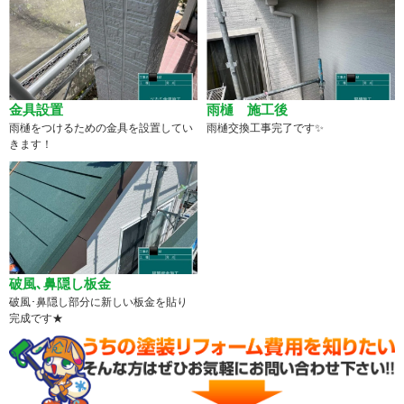
金具設置
雨樋 施工後
雨樋をつけるための金具を設置してい
雨樋交換工事完了です✨
きます！
破風､鼻隠し板金
破風･鼻隠し部分に新しい板金を貼り
完成です★