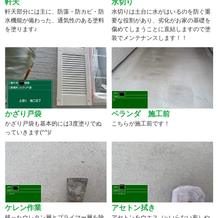
軒天
水切り
軒天部分には主に、防藻・防カビ・防
水切りは土台に水がはいるのを防ぐ重
水機能が備わった、通気性のある塗料
要な役割があり、劣化がお家の基礎を
を塗ります♪
傷めてしまうことに直結しますので塗
装でメンテナンスします！！
かざり戸袋
ベランダ 施工前
かざり戸袋も基本的には3度塗りでぬ
こちらが施工前です！
っていきます(^^)/
ケレン作業
アセトン拭き
残ったウレタン層とプライマー層を除
アセトンをウエス（≒いらない布）や