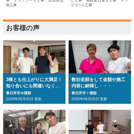
事 トップコート工事 玄関扉交
し工事 屋根重ね葺き工事 トッ
換工事
プコート工事
お客様の声
3棟とも仕上がりに大満足！
数社依頼をして金額や施工
知り合いにも間違いなくお
内容に納得し・・・
勧めします・・・
春日井市Ｗ様邸
春日井市Ｉ様邸
2026年08月05日 更新
2026年08月05日 更新