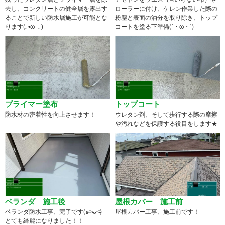
去し、コンクリートの健全層を露出す
ローラーに付け、ケレン作業した際の
ることで新しい防水層施工が可能とな
粉塵と表面の油分を取り除き、トップ
ります(｡•ω- ｡)
コートを塗る下準備(`・ω・´)
プライマー塗布
トップコート
防水材の密着性を向上させます！
ウレタン剤、そして歩行する際の摩擦
や汚れなどを保護する役目をします★
ベランダ 施工後
屋根カバー 施工前
ベランダ防水工事、完了です(๑˃̵ᴗ˂̵)
屋根カバー工事、施工前です！
とても綺麗になりました！！