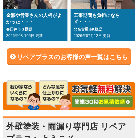
金額や営業さんの人柄がよ
工事期間も負担になら
かった・・・
ず・・・
春日井市Ｓ様邸
北名古屋市K様邸
2026年08月05日 更新
2026年07月12日 更新
リペアプラスのお客様の声一覧はこちら
外壁塗装・雨漏り専門店 リペア