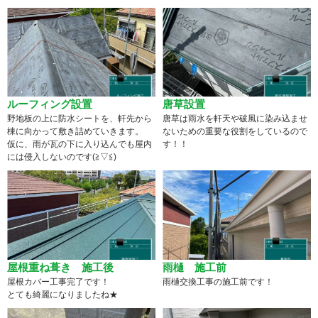
ルーフィング設置
唐草設置
野地板の上に防水シートを、軒先から
唐草は雨水を軒天や破風に染み込ませ
棟に向かって敷き詰めていきます。
ないための重要な役割をしているので
仮に、雨が瓦の下に入り込んでも屋内
す！！
には侵入しないのです(≧▽≦)
屋根重ね葺き 施工後
雨樋 施工前
屋根カバー工事完了です！
雨樋交換工事の施工前です！
とても綺麗になりましたね★