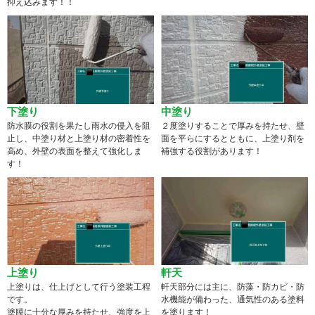
抑え込みます！！
下塗り
中塗り
防水膜の役割を果たし雨水の侵入を阻
２度塗りすることで厚みを持たせ、壁
止し、中塗り材と上塗り材の密着性を
面を平らにするとともに、上塗り剤を
高め、外壁の表面を整えて強化しま
補強する役割があります！
す！
上塗り
軒天
上塗りは、仕上げとして行う塗装工程
軒天部分には主に、防藻・防カビ・防
です。
水機能が備わった、通気性のある塗料
塗膜に十分な厚みを持たせ、強度を上
を塗ります！