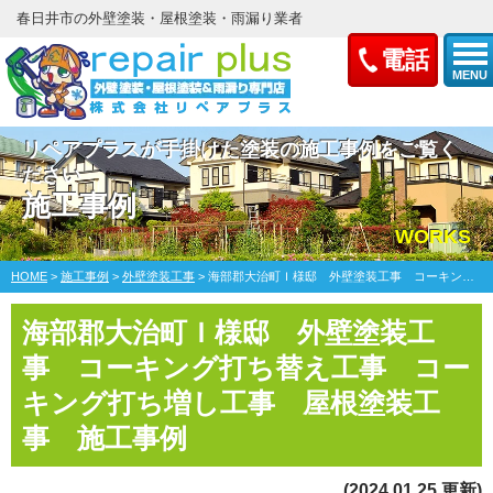
春日井市の外壁塗装・屋根塗装・雨漏り業者
電話
MENU
リペアプラスが手掛けた塗装の施工事例をご覧く
ださい
施工事例
WORKS
HOME
>
施工事例
>
外壁塗装工事
>
海部郡大治町Ｉ様邸 外壁塗装工事 コーキング打ち替え工事 コーキング打ち増し工事 屋根塗装工事
海部郡大治町Ｉ様邸 外壁塗装工
事 コーキング打ち替え工事 コー
キング打ち増し工事 屋根塗装工
事 施工事例
(2024.01.25 更新)