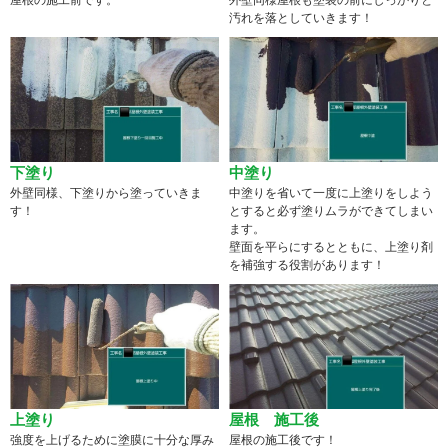
汚れを落としていきます！
下塗り
中塗り
外壁同様、下塗りから塗っていきま
中塗りを省いて一度に上塗りをしよう
す！
とすると必ず塗りムラができてしまい
ます。
壁面を平らにするとともに、上塗り剤
を補強する役割があります！
上塗り
屋根 施工後
強度を上げるために塗膜に十分な厚み
屋根の施工後です！