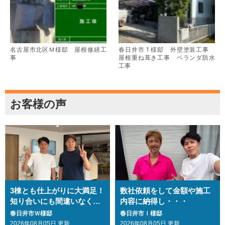
名古屋市北区Ｍ様邸 屋根修繕工
春日井市Ｔ様邸 外壁塗装工事
事
屋根重ね葺き工事 ベランダ防水
工事
お客様の声
3棟とも仕上がりに大満足！
数社依頼をして金額や施工
知り合いにも間違いなくお
内容に納得し・・・
勧めします・・・
春日井市Ｗ様邸
春日井市Ｉ様邸
2026年08月05日 更新
2026年08月05日 更新