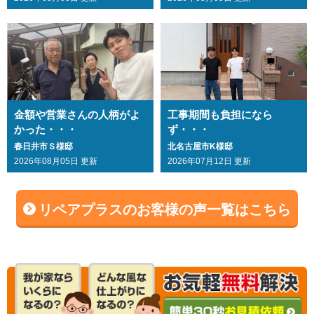
金額や営業さんの人柄がよ
工事期間も負担になら
かった・・・
ず・・・
春日井市Ｓ様邸
北名古屋市K様邸
2026年08月05日 更新
2026年07月12日 更新
リペアプラスのお客様の声一覧はこちら