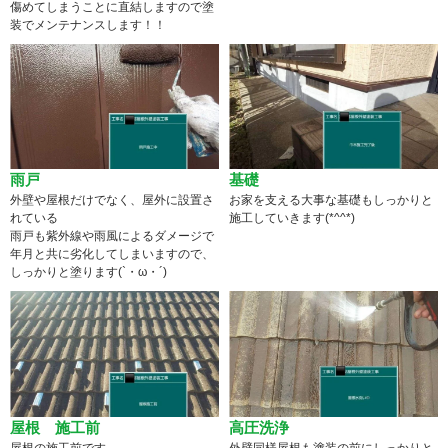
傷めてしまうことに直結しますので塗
装でメンテナンスします！！
雨戸
基礎
外壁や屋根だけでなく、屋外に設置さ
お家を支える大事な基礎もしっかりと
れている
施工していきます(*^^*)
雨戸も紫外線や雨風によるダメージで
年月と共に劣化してしまいますので、
しっかりと塗ります(`・ω・´)
屋根 施工前
高圧洗浄
屋根の施工前です。
外壁同様屋根も塗装の前にしっかりと