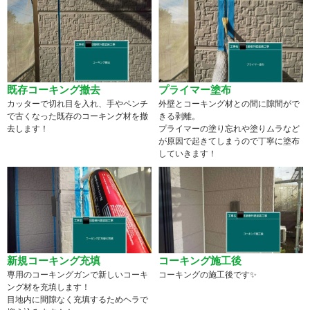
既存コーキング撤去
プライマー塗布
カッターで切れ目を入れ、手やペンチ
外壁とコーキング材との間に隙間がで
で古くなった既存のコーキング材を撤
きる剥離。
去します！
プライマーの塗り忘れや塗りムラなど
が原因で起きてしまうので丁寧に塗布
していきます！
新規コーキング充填
コーキング施工後
専用のコーキングガンで新しいコーキ
コーキングの施工後です✨
ング材を充填します！
目地内に間隙なく充填するためヘラで