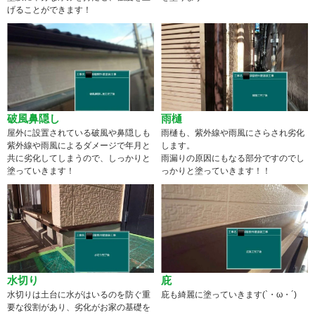
げることができます！
破風鼻隠し
雨樋
屋外に設置されている破風や鼻隠しも
雨樋も、紫外線や雨風にさらされ劣化
紫外線や雨風によるダメージで年月と
します。
共に劣化してしまうので、しっかりと
雨漏りの原因にもなる部分ですのでし
塗っていきます！
っかりと塗っていきます！！
水切り
庇
水切りは土台に水がはいるのを防ぐ重
庇も綺麗に塗っていきます(`・ω・´)
要な役割があり、劣化がお家の基礎を