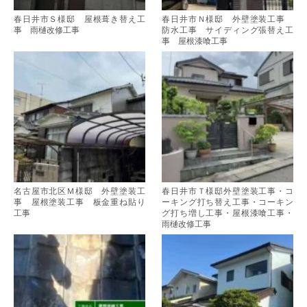
春日井市Ｓ様邸 屋根葺き替え工
春日井市Ｎ様邸 外壁塗装工事
事 雨樋改修工事
防水工事 サイディング張替え工
事 屋根漆喰工事
名古屋市北区Ｍ様邸 外壁塗装工
春日井市Ｔ様邸外壁塗装工事・コ
事 屋根塗装工事 板金重ね貼り
ーキング打ち替え工事・コーキン
工事
グ打ち増し工事・屋根漆喰工事・
雨樋改修工事