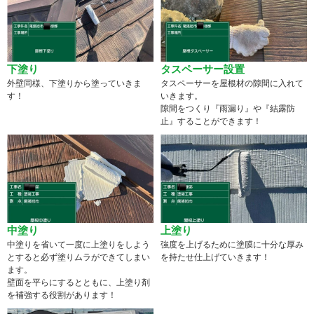
下塗り
タスペーサー設置
外壁同様、下塗りから塗っていきま
タスペーサーを屋根材の隙間に入れて
す！
いきます。
隙間をつくり『雨漏り』や『結露防
止』することができます！
中塗り
上塗り
中塗りを省いて一度に上塗りをしよう
強度を上げるために塗膜に十分な厚み
とすると必ず塗りムラができてしまい
を持たせ仕上げていきます！
ます。
壁面を平らにするとともに、上塗り剤
を補強する役割があります！