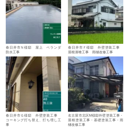
春日井市Ｎ様邸 屋上 ベランダ
春日井市Ｆ様邸 外壁塗装工事
防水工事
屋根漆喰工事 雨樋改修工事
春日井市Ｇ様邸 外壁塗装工事
名古屋市北区M様邸外壁塗装工事・
コーキング打ち替え、打ち増し工
屋根塗装工事・基礎塗装工事・雨
事
樋改修工事