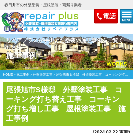
春日井市の外壁塗装・屋根塗装・雨漏り業者
電話
MENU
リペアプラスが手掛けた塗装の施工事例をご覧く
ださい
施工事例
WORKS
HOME
>
施工事例
>
外壁塗装工事
>
尾張旭市Ｓ様邸 外壁塗装工事 コーキング打ち替え工事 コーキング打ち増し工事 屋根塗装工事
尾張旭市S様邸 外壁塗装工事 コ
ーキング打ち替え工事 コーキン
グ打ち増し工事 屋根塗装工事 施
工事例
(2024.02.22 更新)