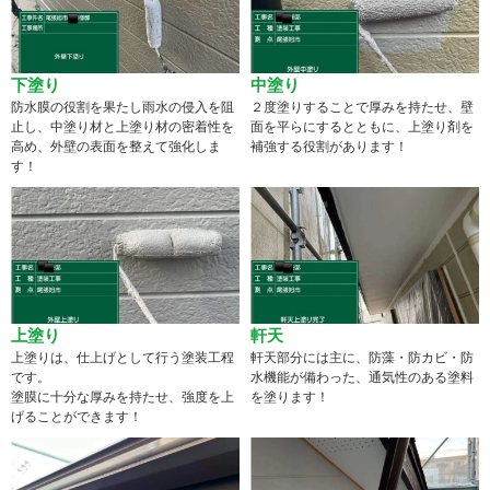
下塗り
中塗り
防水膜の役割を果たし雨水の侵入を阻
２度塗りすることで厚みを持たせ、壁
止し、中塗り材と上塗り材の密着性を
面を平らにするとともに、上塗り剤を
高め、外壁の表面を整えて強化しま
補強する役割があります！
す！
上塗り
軒天
上塗りは、仕上げとして行う塗装工程
軒天部分には主に、防藻・防カビ・防
です。
水機能が備わった、通気性のある塗料
塗膜に十分な厚みを持たせ、強度を上
を塗ります！
げることができます！