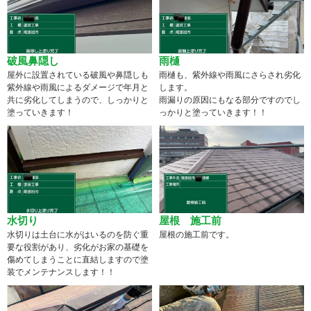
破風鼻隠し
雨樋
屋外に設置されている破風や鼻隠しも
雨樋も、紫外線や雨風にさらされ劣化
紫外線や雨風によるダメージで年月と
します。
共に劣化してしまうので、しっかりと
雨漏りの原因にもなる部分ですのでし
塗っていきます！
っかりと塗っていきます！！
水切り
屋根 施工前
水切りは土台に水がはいるのを防ぐ重
屋根の施工前です。
要な役割があり、劣化がお家の基礎を
傷めてしまうことに直結しますので塗
装でメンテナンスします！！