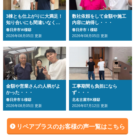
3棟とも仕上がりに大満足！
数社依頼をして金額や施工
知り合いにも間違いなくお
内容に納得し・・・
勧めします・・・
春日井市Ｗ様邸
春日井市Ｉ様邸
2026年08月05日 更新
2026年08月05日 更新
金額や営業さんの人柄がよ
工事期間も負担になら
かった・・・
ず・・・
春日井市Ｓ様邸
北名古屋市K様邸
2026年08月05日 更新
2026年07月12日 更新
リペアプラスのお客様の声一覧はこちら