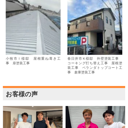
小牧市Ｉ様邸 屋根重ね葺き工
春日井市Ｋ様邸 外壁塗装工事
事 扉塗装工事
コーキング打ち替え工事 屋根塗
装工事 ベランダトップコート工
事 倉庫塗装工事
お客様の声