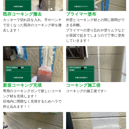
既存コーキング撤去
プライマー塗布
カッターで切れ目を入れ、手やペンチ
外壁とコーキング材との間に隙間がで
で古くなった既存のコーキング材を撤
きる剥離。
去します！
プライマーの塗り忘れや塗りムラなど
が原因で起きてしまうので丁寧に塗布
していきます！
新規コーキング充填
コーキング施工後
専用のコーキングガンで新しいコーキ
コーキングの施工後です✨
ング材を充填します！
目地内に間隙なく充填するためヘラで
抑え込みます！！