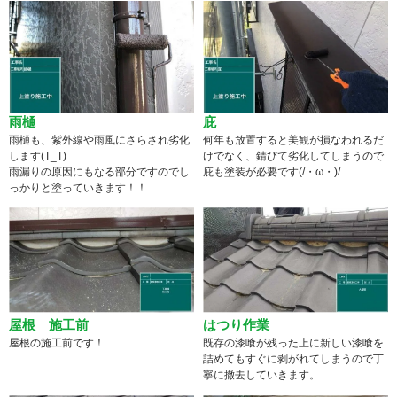
雨樋
庇
雨樋も、紫外線や雨風にさらされ劣化
何年も放置すると美観が損なわれるだ
します(T_T)
けでなく、錆びて劣化してしまうので
雨漏りの原因にもなる部分ですのでし
庇も塗装が必要です(/・ω・)/
っかりと塗っていきます！！
屋根 施工前
はつり作業
屋根の施工前です！
既存の漆喰が残った上に新しい漆喰を
詰めてもすぐに剥がれてしまうので丁
寧に撤去していきます。