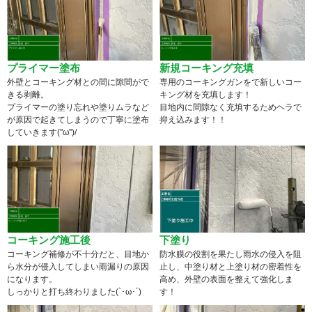
プライマー塗布
新規コーキング充填
外壁とコーキング材との間に隙間がで
専用のコーキングガンをで新しいコー
きる剥離。
キング材を充填します！
プライマーの塗り忘れや塗りムラなど
目地内に間隙なく充填するためヘラで
が原因で起きてしまうので丁寧に塗布
抑え込みます！！
していきます(''ω'')/
コーキング施工後
下塗り
コーキング補修が不十分だと、目地か
防水膜の役割を果たし雨水の侵入を阻
ら水分が侵入してしまい雨漏りの原因
止し、中塗り材と上塗り材の密着性を
になります。
高め、外壁の表面を整えて強化しま
しっかりと打ち終わりました(`･ω･´)
す！