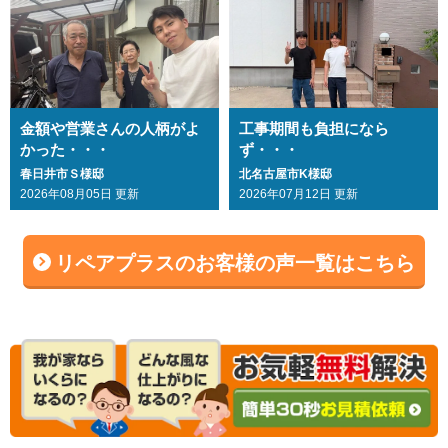
金額や営業さんの人柄がよ
工事期間も負担になら
かった・・・
ず・・・
春日井市Ｓ様邸
北名古屋市K様邸
2026年08月05日 更新
2026年07月12日 更新
リペアプラスのお客様の声一覧はこちら