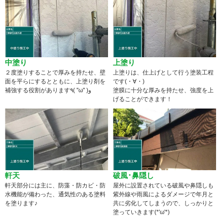
中塗り
上塗り
２度塗りすることで厚みを持たせ、壁
上塗りは、仕上げとして行う塗装工程
面を平らにするとともに、上塗り剤を
です(・∀・)
補強する役割があります٩( ''ω'' )و
塗膜に十分な厚みを持たせ、強度を上
げることができます！
軒天
破風･鼻隠し
軒天部分には主に、防藻・防カビ・防
屋外に設置されている破風や鼻隠しも
水機能が備わった、通気性のある塗料
紫外線や雨風によるダメージで年月と
を塗ります♪
共に劣化してしまうので、しっかりと
塗っていきます(*'ω'*)