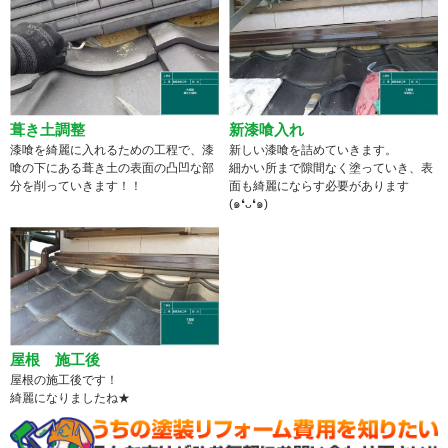
葺き土調整
新漆喰入れ
漆喰を綺麗に入れるための工程で、漆
新しい漆喰を詰めていきます。
喰の下にある葺き土の表面の凸凹な部
細かい所まで隙間なく塗っていき、表
分を削っていきます！！
面も綺麗にならす必要があります
(๑❛ᴗ❛๑)
屋根 施工後
屋根の施工後です！
綺麗になりましたね★