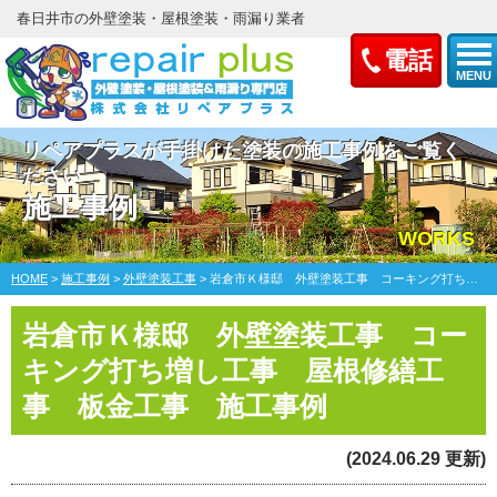
春日井市の外壁塗装・屋根塗装・雨漏り業者
電話
MENU
リペアプラスが手掛けた塗装の施工事例をご覧く
ださい
施工事例
WORKS
HOME
>
施工事例
>
外壁塗装工事
>
岩倉市Ｋ様邸 外壁塗装工事 コーキング打ち増し工事 屋根修繕工事 板金工事
岩倉市Ｋ様邸 外壁塗装工事 コー
キング打ち増し工事 屋根修繕工
事 板金工事 施工事例
(2024.06.29 更新)