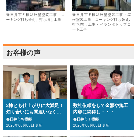
春日井市Ｆ様邸外壁塗装工事・コ
春日井市Ｆ様邸外壁塗装工事・屋
ーキング打ち替え、打ち増し工事
根塗装工事・コーキング打ち替え､
打ち増し工事・ベランダトップコ
ート工事
お客様の声
3棟とも仕上がりに大満足！
数社依頼をして金額や施工
知り合いにも間違いなくお
内容に納得し・・・
勧めします・・・
春日井市Ｗ様邸
春日井市Ｉ様邸
2026年08月05日 更新
2026年08月05日 更新