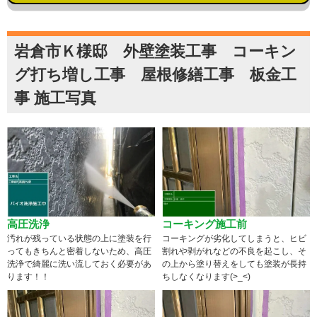
岩倉市Ｋ様邸 外壁塗装工事 コーキン
グ打ち増し工事 屋根修繕工事 板金工
事 施工写真
高圧洗浄
コーキング施工前
汚れが残っている状態の上に塗装を行
コーキングが劣化してしまうと、ヒビ
ってもきちんと密着しないため、高圧
割れや剥がれなどの不良を起こし、そ
洗浄で綺麗に洗い流しておく必要があ
の上から塗り替えをしても塗装が長持
ります！！
ちしなくなります(>_<)