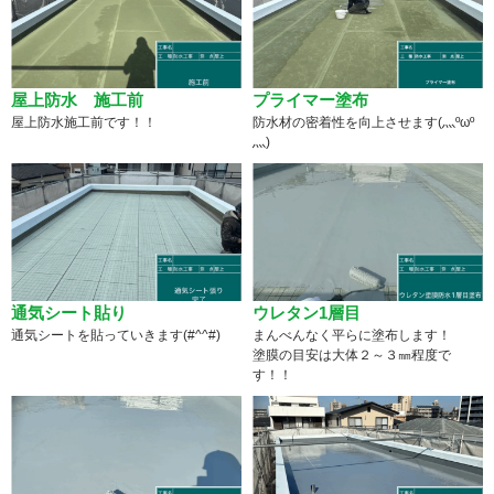
屋上防水 施工前
プライマー塗布
屋上防水施工前です！！
防水材の密着性を向上させます(灬ºωº
灬)
通気シート貼り
ウレタン1層目
通気シートを貼っていきます(#^^#)
まんべんなく平らに塗布します！
塗膜の目安は大体２～３㎜程度で
す！！