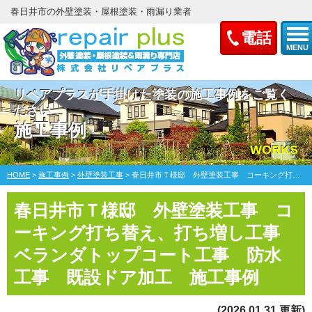
春日井市の外壁塗装・屋根塗装・雨漏り業者
電話
MENU
リペアプラスが手掛けた塗装の施工事例をご覧く
ださい
施工事例
WORKS
HOME
>
施工事例
>
外壁塗装工事
>
春日井市Ｔ様邸 外壁塗装工事 コーキング打ち替え、打ち増し工事 ベランダトップコート工事 防水工事 既設ドア加工
春日井市Ｔ様邸 外壁塗装工事 コ
ーキング打ち替え、打ち増し工事
ベランダトップコート工事 防水
工事 既設ドア加工 施工事例
(2026.01.31 更新)