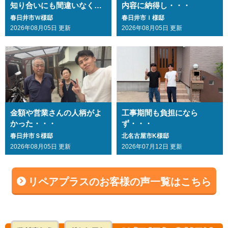
知り合いにも間違いなくお
内容に納得し・・・
勧めします・・・
春日井市Ｗ様邸
春日井市Ｉ様邸
2026年08月05日 更新
2026年08月05日 更新
金額や営業さんの人柄がよ
工事期間も負担になら
かった・・・
ず・・・
春日井市Ｓ様邸
北名古屋市K様邸
2026年08月05日 更新
2026年07月12日 更新
リペアプラスのお客様の声一覧はこちら