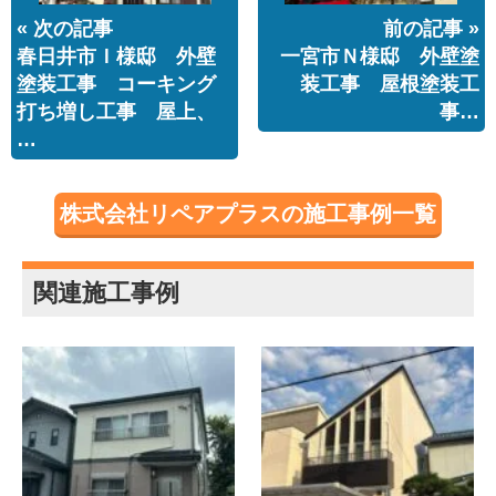
« 次の記事
前の記事 »
春日井市Ｉ様邸 外壁
一宮市Ｎ様邸 外壁塗
塗装工事 コーキング
装工事 屋根塗装工
打ち増し工事 屋上、
事…
…
株式会社リペアプラスの施工事例一覧
関連施工事例