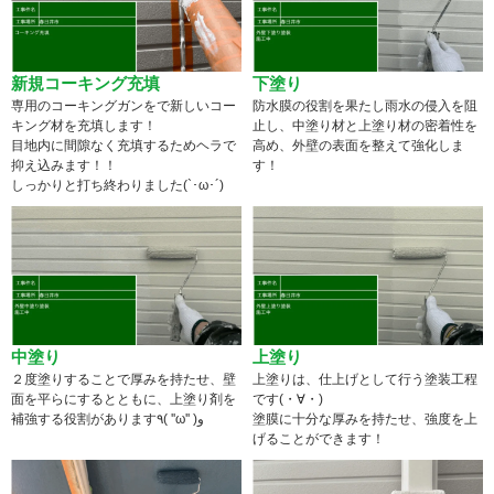
新規コーキング充填
下塗り
専用のコーキングガンをで新しいコー
防水膜の役割を果たし雨水の侵入を阻
キング材を充填します！
止し、中塗り材と上塗り材の密着性を
目地内に間隙なく充填するためヘラで
高め、外壁の表面を整えて強化しま
抑え込みます！！
す！
しっかりと打ち終わりました(`･ω･´)
中塗り
上塗り
２度塗りすることで厚みを持たせ、壁
上塗りは、仕上げとして行う塗装工程
面を平らにするとともに、上塗り剤を
です(・∀・)
補強する役割があります٩( ''ω'' )و
塗膜に十分な厚みを持たせ、強度を上
げることができます！