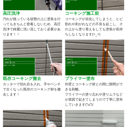
高圧洗浄
コーキング施工前
汚れが残っている状態の上に塗装を行
コーキングが劣化してしまうと、ヒビ
ってもきちんと密着しないため、高圧
割れや剥がれなどの不良を起こし、そ
洗浄で綺麗に洗い流しておく必要があ
の上から塗り替えをしても塗装が長持
ります！！
ちしなくなります(>_<)
既存コーキング撤去
プライマー塗布
カッターで切れ目を入れ、手やペンチ
外壁とコーキング材との間に隙間がで
で古くなった既存のコーキング材を撤
きる剥離。
去します！
プライマーの塗り忘れや塗りムラなど
が原因で起きてしまうので丁寧に塗布
していきます(''ω'')/