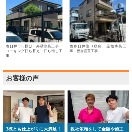
春日井市Ｋ様邸 外壁塗装工事
西春日井郡Ｈ様邸 屋根塗装工
コーキング打ち替え、打ち増し工
事 板金設置工事
事
お客様の声
3棟とも仕上がりに大満足！
数社依頼をして金額や施工