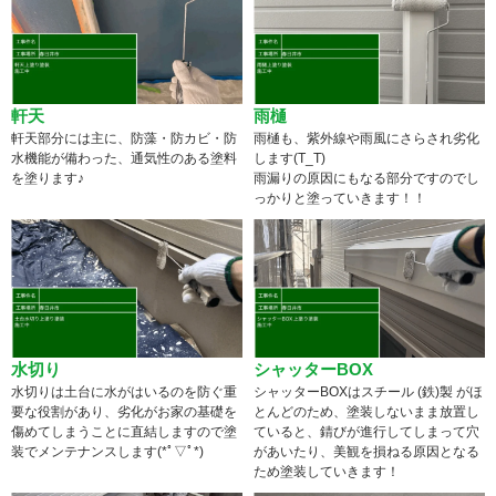
軒天
雨樋
軒天部分には主に、防藻・防カビ・防
雨樋も、紫外線や雨風にさらされ劣化
水機能が備わった、通気性のある塗料
します(T_T)
を塗ります♪
雨漏りの原因にもなる部分ですのでし
っかりと塗っていきます！！
水切り
シャッターBOX
水切りは土台に水がはいるのを防ぐ重
シャッターBOXはスチール (鉄)製 がほ
要な役割があり、劣化がお家の基礎を
とんどのため、塗装しないまま放置し
傷めてしまうことに直結しますので塗
ていると、錆びが進行してしまって穴
装でメンテナンスします(*ﾟ▽ﾟ*)
があいたり、美観を損ねる原因となる
ため塗装していきます！