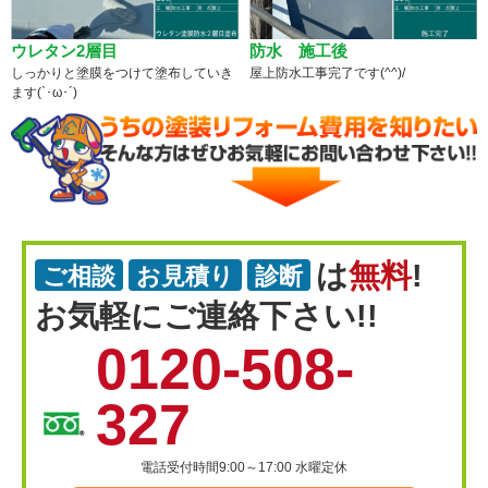
ウレタン2層目
防水 施工後
しっかりと塗膜をつけて塗布していき
屋上防水工事完了です(^^)/
ます(`･ω･´)
は
無料
!
ご相談
お見積り
診断
お気軽にご連絡下さい!!
0120-508-
327
電話受付時間9:00～17:00 水曜定休