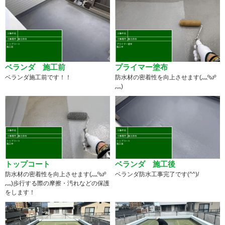
ベランダ 施工前
プライマー塗布
ベランダ施工前です！！
防水材の密着性を向上させます(灬ºωº
灬)
トップコート
ベランダ 施工後
防水材の密着性を向上させます(灬ºωº
ベランダ防水工事完了です(^^)/
灬)歩行する際の摩擦・汚れなどの保護
をします！