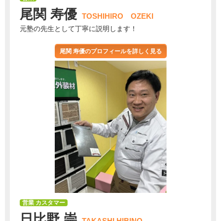
尾関 寿優
TOSHIHIRO OZEKI
元塾の先生として丁寧に説明します！
尾関 寿優のプロフィールを詳しく見る
営業 カスタマー
日比野 崇
TAKASHI HIBINO