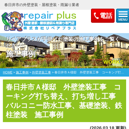
春日井市の外壁塗装・屋根塗装・雨漏り業者
電話
MENU
リペアプラスが手掛けた塗装の施工事例をご覧く
ださい
施工事例
WORKS
HOME
>
施工事例
>
外壁塗装工事
>
春日井市Ａ様邸 外壁塗装工事 コーキング打ち替え、打ち増し工事 バルコニー防水工事、基礎塗装、鉄柱塗装
春日井市Ａ様邸 外壁塗装工事 コ
ーキング打ち替え、打ち増し工事
バルコニー防水工事、基礎塗装、鉄
柱塗装 施工事例
(2026.03.18 更新)