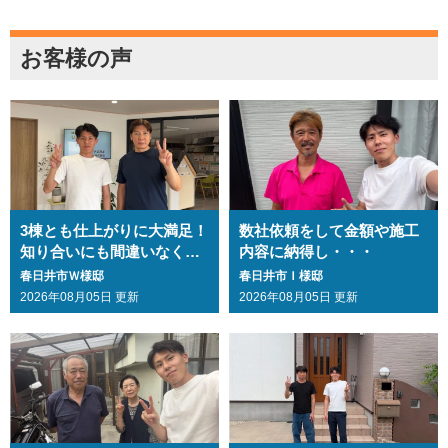
お客様の声
3棟とも仕上がりに大満足！
数社依頼をして金額や施工
知り合いにも間違いなくお
内容に納得し・・・
勧めします・・・
春日井市Ｗ様邸
春日井市Ｉ様邸
2026年08月05日 更新
2026年08月05日 更新