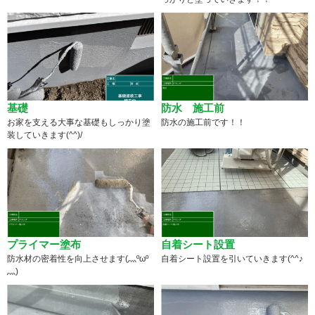
基礎
防水 施工前
お家を支える大事な基礎もしっかり塗
防水の施工前です！！
装していきます(^^)/
プライマー塗布
自着シート設置
防水材の密着性を向上させます(灬ºωº
自着シート設置を引いていきます(^^♪
灬)