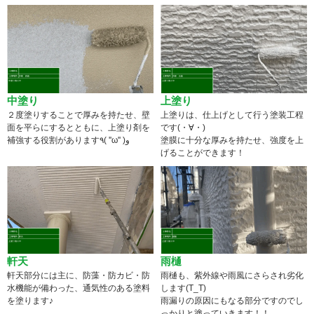
中塗り
上塗り
２度塗りすることで厚みを持たせ、壁
上塗りは、仕上げとして行う塗装工程
面を平らにするとともに、上塗り剤を
です(・∀・)
補強する役割があります٩( ''ω'' )و
塗膜に十分な厚みを持たせ、強度を上
げることができます！
軒天
雨樋
軒天部分には主に、防藻・防カビ・防
雨樋も、紫外線や雨風にさらされ劣化
水機能が備わった、通気性のある塗料
します(T_T)
を塗ります♪
雨漏りの原因にもなる部分ですのでし
っかりと塗っていきます！！