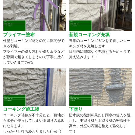
プライマー塗布
新規コーキング充填
外壁とコーキング材との間に隙間がで
専用のコーキングガンをで新しいコー
きる剥離。
キング材を充填します！
プライマーの塗り忘れや塗りムラなど
目地内に間隙なく充填するためヘラで
が原因で起きてしまうので丁寧に塗布
抑え込みます！！
していきます(''ω'')/
コーキング施工後
下塗り
コーキング補修が不十分だと、目地か
防水膜の役割を果たし雨水の侵入を阻
ら水分が侵入してしまい雨漏りの原因
止し、中塗り材と上塗り材の密着性を
になります。
高め、外壁の表面を整えて強化しま
しっかりと打ち終わりました(`･ω･´)
す！