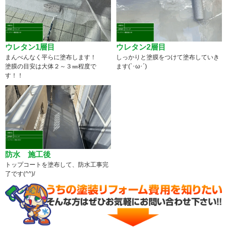
ウレタン1層目
ウレタン2層目
まんべんなく平らに塗布します！
しっかりと塗膜をつけて塗布していき
塗膜の目安は大体２～３㎜程度で
ます(`･ω･´)
す！！
防水 施工後
トップコートを塗布して、防水工事完
了です(^^)/