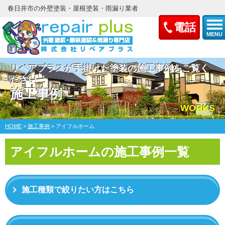
春日井市の外壁塗装・屋根塗装・雨漏り業者
電話
MENU
リペアプラスが手掛けた塗装の施工事例をご覧く
ださい
施工事例
WORKS
HOME
>
施工事例
>
アイフルホーム
アイフルホームの施工事例一覧
施工種類で絞りたい方はこちら