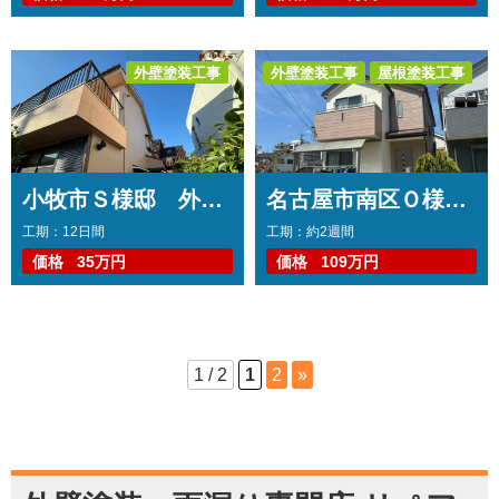
外壁塗装工事
外壁塗装工事
屋根塗装工事
トップコート工事
コーキング工事
小牧市Ｓ様邸 外壁塗装工事
名古屋市南区Ｏ様邸 外壁塗装工事 コーキング打ち替え、打ち増し工事 屋根塗装工事 バルコニートップコート工事
工期：12日間
工期：約2週間
価格
35万円
価格
109万円
1 / 2
1
2
»