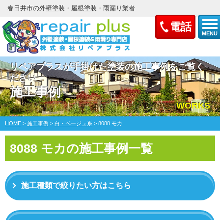
春日井市の外壁塗装・屋根塗装・雨漏り業者
電話
MENU
リペアプラスが手掛けた塗装の施工事例をご覧く
ださい
施工事例
WORKS
HOME
>
施工事例
>
白・ベージュ系
>
8088 モカ
8088 モカの施工事例一覧
施工種類で絞りたい方はこちら