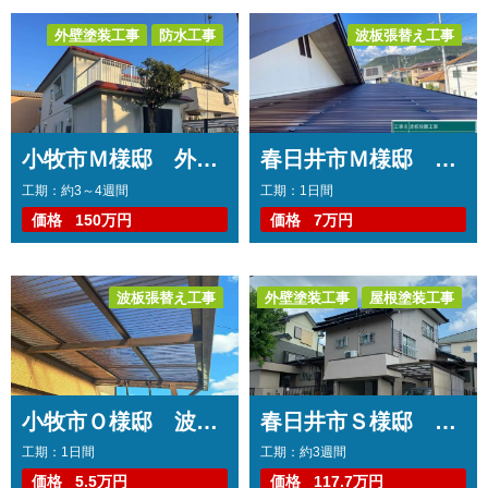
外壁塗装工事
防水工事
波板張替え工事
波板張替え工事
小牧市Ｍ様邸 外壁塗装工事 屋上防水工事 波板貼り替え工事
春日井市Ｍ様邸 波板交換工事
工期：約3～4週間
工期：1日間
価格
150万円
価格
7万円
波板張替え工事
外壁塗装工事
屋根塗装工事
波板張替え工事
その他工事
小牧市Ｏ様邸 波板交換工事
春日井市Ｓ様邸 外壁塗装工事 屋根塗装工事 波板張り替え工事 軒天張り替え工事
工期：1日間
工期：約3週間
価格
5.5万円
価格
117.7万円