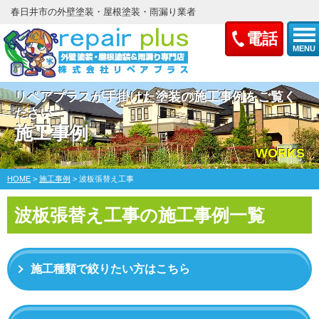
春日井市の外壁塗装・屋根塗装・雨漏り業者
電話
MENU
リペアプラスが手掛けた塗装の施工事例をご覧く
ださい
施工事例
WORKS
HOME
>
施工事例
>
波板張替え工事
波板張替え工事の施工事例一覧
施工種類で絞りたい方はこちら