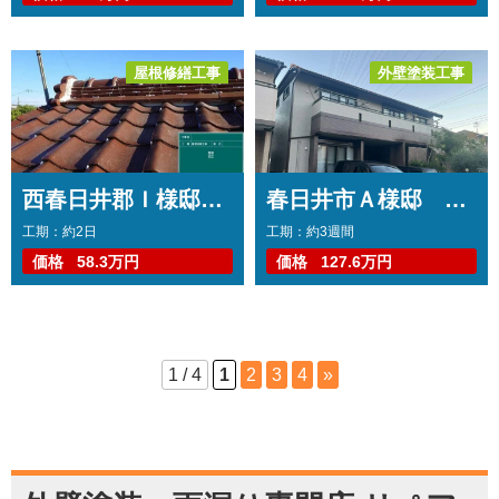
屋根修繕工事
外壁塗装工事
波板張替え工事
トップコート工事
コーキング工事
波板張替え工事
西春日井郡Ｉ様邸 波板交換工事・屋根修繕工事
春日井市Ａ様邸 外壁塗装工事 コーキング打ち替え工事 コーキング打ち増し工事 バルコニートップコート工事 波板交換工事
工期：約2日
工期：約3週間
価格
58.3万円
価格
127.6万円
1 / 4
1
2
3
4
»