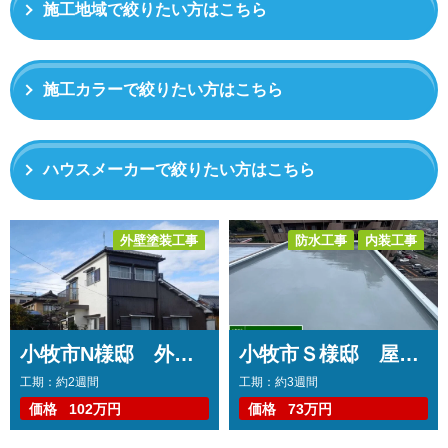
施工地域で絞りたい方はこちら
施工カラーで絞りたい方はこちら
ハウスメーカーで絞りたい方はこちら
外壁塗装工事
防水工事
内装工事
コーキング工事
波板張替え工事
その他工事
雨樋改修工事
波板張替え工事
その他工事
小牧市N様邸 外壁塗装工事 コーキング打ち増し工事 雨樋交換工事 波板交換工事 漆喰補修工事
小牧市Ｓ様邸 屋上防水工事 軒天張り替え工事 波板張り替え工事 クロス補修工事
工期：約2週間
工期：約3週間
価格
102万円
価格
73万円