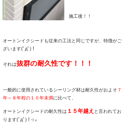
施工後！！
オートンイクシードも従来の工法と同じですが、特徴がご
ざいます(ﾟдﾟ)！
抜群の耐久性です！！！
それは
一般的に使用されているシーリング材は耐久性がおよそ
７
年～８年程の１０年未満
に比べて、
１５年越え
オートンイクシードの耐久性は
と言われてお
ります(ﾟдﾟ)！
ワォ