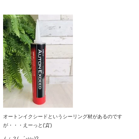
オートンイクシードというシーリング材があるのです
が・・・えーっと(‘Д’)
ん
？(。´･ω･)?
ん