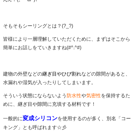
そもそもシーリングとは？(?_?)
皆様により一層理解していただくために、まずはそこから
簡単にお話しをていきますね(#^.^#)
建物の外壁などの
継ぎ目やひび割れ
などの隙間があると、
水漏れや湿気が入ったりしてしまいます。
そういう状態にならないよう
防水性
や
気密性
を保持するた
めに、継ぎ目や隙間に充填する材料です！
変成シリコン
一般的に
を使用するのが多く、
別名「コー
キング」とも呼ばれます☆彡