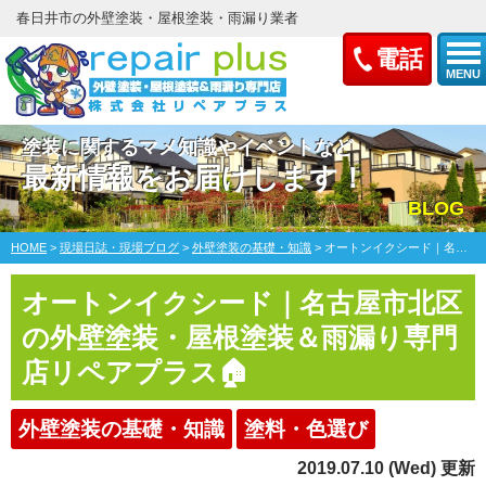
春日井市の外壁塗装・屋根塗装・雨漏り業者
電話
MENU
塗装に関するマメ知識やイベントなど
最新情報をお届けします！
BLOG
HOME
>
現場日誌・現場ブログ
>
外壁塗装の基礎・知識
>
オートンイクシード｜名古屋市北区の外壁塗装・屋根塗装＆雨漏り専門店リペアプラス🏠
オートンイクシード｜名古屋市北区
の外壁塗装・屋根塗装＆雨漏り専門
店リペアプラス🏠
外壁塗装の基礎・知識
塗料・色選び
2019.07.10 (Wed) 更新