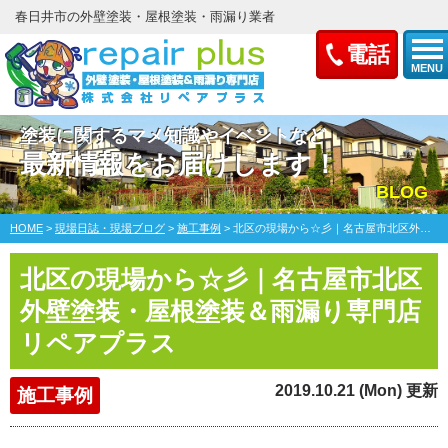
春日井市の外壁塗装・屋根塗装・雨漏り業者
電話
MENU
塗装に関するマメ知識やイベントなど
最新情報をお届けします！
BLOG
HOME
>
現場日誌・現場ブログ
>
施工事例
>
北区の現場から☆彡｜名古屋市北区外壁塗装・屋根塗装＆雨漏り専門店リペアプラス
北区の現場から☆彡｜名古屋市北区
外壁塗装・屋根塗装＆雨漏り専門店
リペアプラス
2019.10.21 (Mon) 更新
施工事例