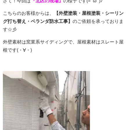
さて！今回は
『北区の現場』
の様子です(=ﾟωﾟ)ﾉ
こちらのお客様からは、
【外壁塗装・屋根塗装・シーリン
グ打ち替え・ベランダ防水工事】
のご依頼を承っておりま
す☆彡
外壁素材は窯業系サイディングで、屋根素材はスレート屋
根です(・∀・)