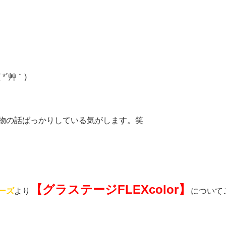
´艸｀)
物の話ばっかりしている気がします。笑
【グラステージFLEXcolor】
ーズ
より
について