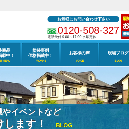
お気軽にお問い合わせ下さい
0120-508-327
電話受付 9:00～17:00 水曜定休
装商品
塗装事例
お客様の声
現場ブログ
掲載中！
価格掲載中！
識やイベントなど
けします！
BLOG