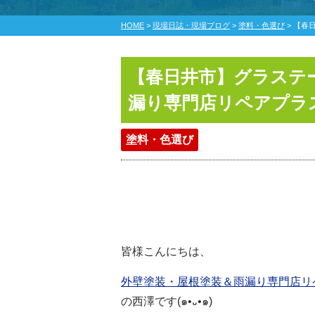
HOME
>
現場日誌・現場ブログ
>
塗料・色選び
>
【春日
【春日井市】グラステー
漏り専門店リペアプラ
塗料・色選び
皆様こんにちは、
外壁塗装・屋根塗装＆雨漏り専門店リ
の西澤です
(๑•᎑•๑)