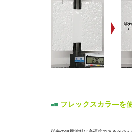
■
フレックスカラ―を
■
従来の無機塗料は高硬度であるがゆえ