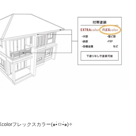
olor
フレックスカラー
(๑•̀ㅁ•́๑)✧