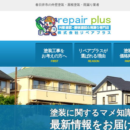
春日井市の外壁塗装・屋根塗装・雨漏り業者
塗装工事を
リペアプラスが
塗
お考えの方へ
選ばれる理由
価格
塗装に関するマメ知
最新情報をお届