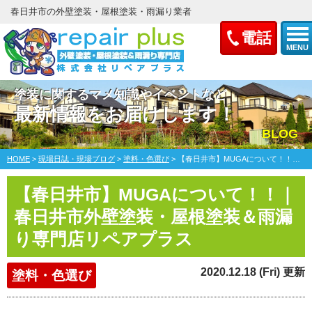
春日井市の外壁塗装・屋根塗装・雨漏り業者
電話
MENU
塗装に関するマメ知識やイベントなど
最新情報をお届けします！
BLOG
HOME
>
現場日誌・現場ブログ
>
塗料・色選び
>
【春日井市】MUGAについて！！｜春日井市外壁塗装・屋根塗装＆雨漏り専門店リペアプラス
【春日井市】MUGAについて！！｜
春日井市外壁塗装・屋根塗装＆雨漏
り専門店リペアプラス
2020.12.18 (Fri) 更新
塗料・色選び