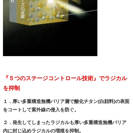
『５つのステージコントロール技術』でラジカル
を抑制
１．厚い多重構造無機バリア層で酸化チタン(白顔料)の表面
をコートして紫外線の侵入を防ぐ。
２．発生してしまったラジカルも厚い多重構造無機バリア
内に封じ込めラジカルの増殖を抑制。