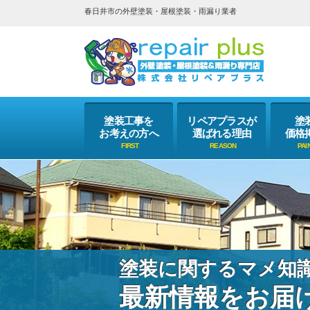
春日井市の外壁塗装・屋根塗装・雨漏り業者
塗装工事を
リペアプラスが
塗
お考えの方へ
選ばれる理由
価格
塗装に関するマメ知
最新情報をお届