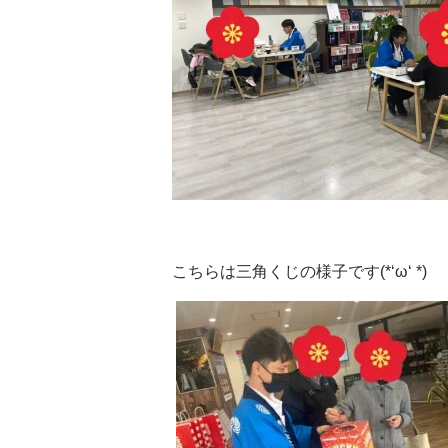
こちらは
三角くじの様子です(*‘ω‘ *)