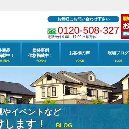
お気軽にお問い合わせ下さい
0120-508-327
電話受付 9:00～17:00 水曜定休
装商品
塗装事例
お客様の声
現場ブログ
掲載中！
価格掲載中！
識やイベントなど
けします！
BLOG